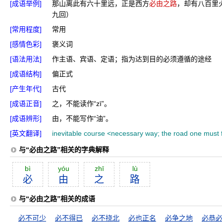
[成语举例]
那山离此有六十里远，正是西方
必由之路
，却有八百里
九回）
[常用程度]
常用
[感情色彩]
褒义词
[语法用法]
作主语、宾语、定语；指为达到目的必须遵循的途经
[成语结构]
偏正式
[产生年代]
古代
[成语正音]
之，不能读作“zī”。
[成语辨形]
由，不能写作“油”。
[英文翻译]
inevitable course <necessary way; the road one must f
与“必由之路”相关的字典解释
bì
yóu
zhī
lù
必
由
之
路
与“必由之路”相关的成语
必不可少
必不得已
必不挠北
必也正名
必争之地
必恭