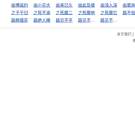
由博返约
由小见大
由来已久
由此及彼
由浅入深
由窦
之子于归
之死不渝
之死靡二
之死靡他
之死靡它
路不
路柳墙花
路绝人稀
路见不平
路见不平，拔刀相助
路见不平，拔刀相救
|
关于我们
粤