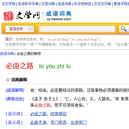
汉文学网
|
在线新华字典
|
汉语词典
|
成语词典
|
中文转拼音
|
文言文字典
|
繁体字转
成语名称
提示：
支持拼音查询，例：“yi yan jiu ding”;“yi1 yan2 jiu3 ding3”。
在关键字中加“?”或“*”可模糊查询，分别表示一个或多个汉字占位，例：“?言九鼎” ;“?言
成语词典
>
必由之路的解释
必由之路
bì yóu zhī lù
词典解释
[成语解释]
由：经由。必定要经过的道路。泛指事物必须遵循的规
[典故出处]
《孟子·告子上》：“仁，人心也；义，人路也。”宋·朱
来
必由之路
，而不可须臾舍矣。”
[ 近义词 ]
必经之路
、
终南捷径
[ 反义词 ]
此路不通
、
歪门邪道
、
左道旁门