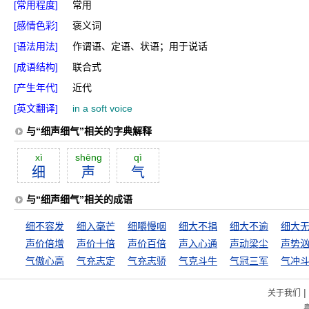
[常用程度]
常用
[感情色彩]
褒义词
[语法用法]
作谓语、定语、状语；用于说话
[成语结构]
联合式
[产生年代]
近代
[英文翻译]
in a soft voice
与“细声细气”相关的字典解释
xì
shēng
qì
细
声
气
与“细声细气”相关的成语
细不容发
细入毫芒
细嚼慢咽
细大不捐
细大不逾
细大
声价倍增
声价十倍
声价百倍
声入心通
声动梁尘
声势
气傲心高
气充志定
气充志骄
气克斗牛
气冠三军
气冲
|
关于我们
粤