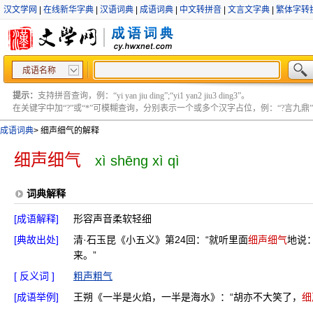
汉文学网
|
在线新华字典
|
汉语词典
|
成语词典
|
中文转拼音
|
文言文字典
|
繁体字转
成语名称
提示：
支持拼音查询，例：“yi yan jiu ding”;“yi1 yan2 jiu3 ding3”。
在关键字中加“?”或“*”可模糊查询，分别表示一个或多个汉字占位，例：“?言九鼎” ;“?言
成语词典
>
细声细气的解释
细声细气
xì shēng xì qì
词典解释
[成语解释]
形容声音柔软轻细
[典故出处]
清·石玉昆《小五义》第24回：“就听里面
细声细气
地说
来。”
[ 反义词 ]
粗声粗气
[成语举例]
王朔《一半是火焰，一半是海水》：“胡亦不大笑了，
细