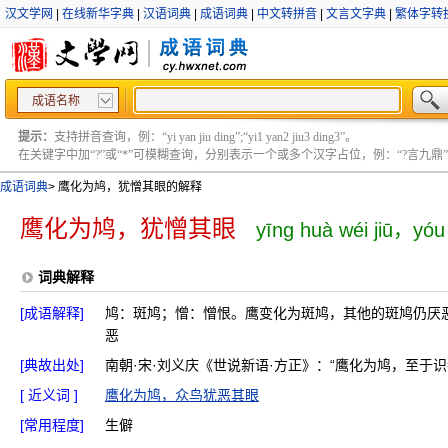
汉文学网
|
在线新华字典
|
汉语词典
|
成语词典
|
中文转拼音
|
文言文字典
|
繁体字转
成语名称
提示：
支持拼音查询，例：“yi yan jiu ding”;“yi1 yan2 jiu3 ding3”。
在关键字中加“?”或“*”可模糊查询，分别表示一个或多个汉字占位，例：“?言九鼎” ;“?言
成语词典
>
鹰化为鸠，犹憎其眼的解释
鹰化为鸠，犹憎其眼
yīng huà wéi jiū，yóu
词典解释
[成语解释]
鸠：斑鸠；憎：憎恨。鹰变化为斑鸠，其他的斑鸠仍厌
恶
[典故出处]
南朝·宋·刘义庆《世说新语·方正》：“鹰化为鸠，至于识
[ 近义词 ]
鹰化为鸠，众鸟犹恶其眼
[常用程度]
生僻