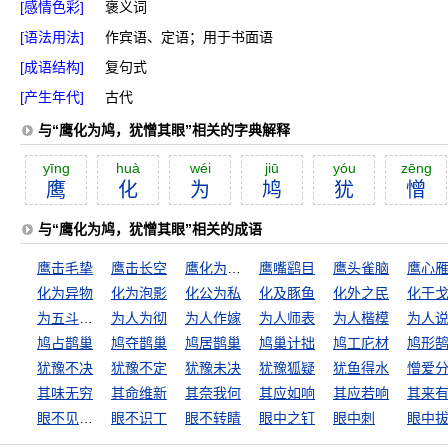
[感情色彩]
褒义词
[语法用法]
作宾语、定语；用于书面语
[成语结构]
复句式
[产生年代]
古代
与“鹰化为鸠，犹憎其眼”相关的字典解释
yīng
huà
wéi
jiū
yóu
zēng
鹰
化
为
鸠
犹
憎
与“鹰化为鸠，犹憎其眼”相关的成语
鹰击毛挚
鹰击长空
鹰化为鸠，众鸟犹恶其眼
鹰嘴鹞目
鹰头雀脑
鹰心
化为异物
化为泡影
化公为私
化及豚鱼
化外之民
为五斗米折腰
为人为彻
为人作嫁
为人师表
为人楷模
为人
鸠占鹊巢
鸠夺鹊巢
鸠居鹊巢
鸠巢计拙
鸠工庀材
鸠形
犹豫不决
犹豫不定
犹豫未决
犹豫狐疑
犹鱼得水
憎爱
其味无穷
其命维新
其奈我何
其应如响
其应若响
其来
眼不见，心不烦
眼不识丁
眼不转睛
眼中之钉
眼中刺
眼中