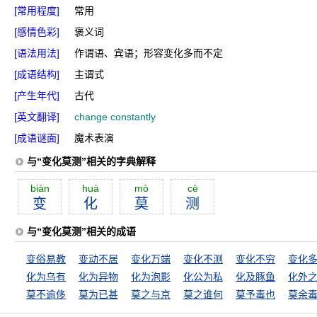
[常用程度]
常用
[感情色彩]
褒义词
[语法用法]
作谓语、宾语；形容变化多而不定
[成语结构]
主谓式
[产生年代]
古代
[英文翻译]
change constantly
[成语谜面]
魔术表演
与“变化莫测”相关的字典解释
biàn
huà
mò
cè
变
化
莫
测
与“变化莫测”相关的成语
变俗易教
变动不居
变化万端
变化不测
变化不穷
变化
化为乌有
化为异物
化为泡影
化公为私
化及豚鱼
化外
莫不逾侈
莫为已甚
莫之与京
莫之谁何
莫予毒也
莫余