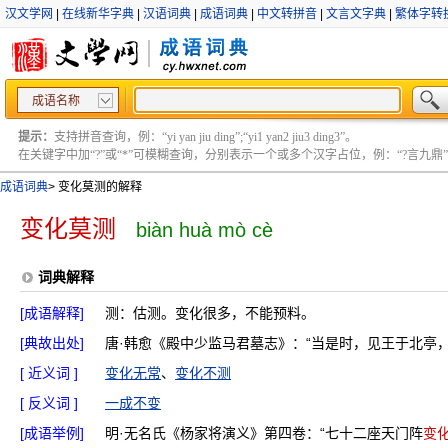
汉文学网
|
在线新华字典
|
汉语词典
|
成语词典
|
中文转拼音
|
文言文字典
|
繁体字转
成语名称
提示：
支持拼音查询，例：“yi yan jiu ding”;“yi1 yan2 jiu3 ding3”。
在关键字中加“?”或“*”可模糊查询，分别表示一个或多个汉字占位，例：“?言九鼎” ;“?言
成语词典
>
变化莫测的解释
变化莫测
biàn huà mò cè
词典解释
[成语解释]
测：估测。变化很多，不能预料。
[典故出处]
唐·韩愈《殿中少监马君墓志》：“当是时，见王于北亭
[ 近义词 ]
变化无常
、
变化不测
[ 反义词 ]
一成不变
[成语举例]
明·无名氏《杨家将演义》第四卷：“七十二座天门阵
变