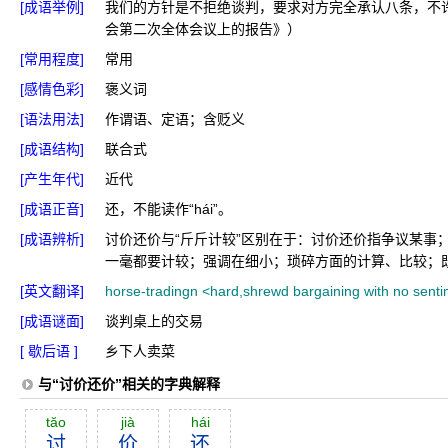
[成语举例]
我们的方针是不拒绝谈判，要求对方完全承认八条，不
会第二次全体会议上的报告》）
[常用程度]
常用
[感情色彩]
褒义词
[语法用法]
作谓语、定语；含贬义
[成语结构]
联合式
[产生年代]
近代
[成语正音]
还，不能读作“hái”。
[成语辨析]
讨价还价与“斤斤计较”区别在于：讨价还价指争议某事；
一毫都要计较；强调在细小；琐碎方面的计算、比较；
[英文翻译]
horse-tradingn <hard,shrewd bargaining with no sentim
[成语谜面]
谈判桌上的交易
[ 歇后语 ]
乡下人卖菜
与“讨价还价”相关的字典解释
tăo
jià
hái
讨
价
还