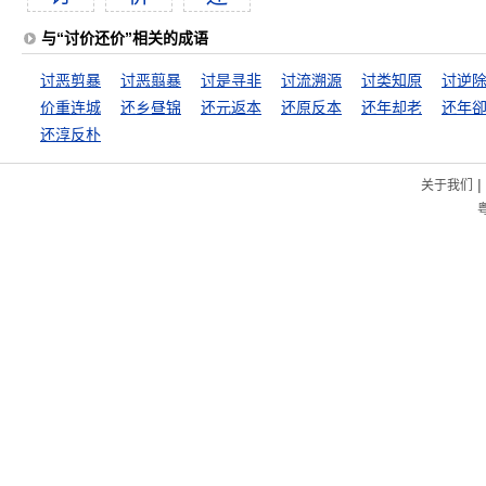
与“讨价还价”相关的成语
讨恶剪暴
讨恶翦暴
讨是寻非
讨流溯源
讨类知原
讨逆
价重连城
还乡昼锦
还元返本
还原反本
还年却老
还年
还淳反朴
|
关于我们
粤