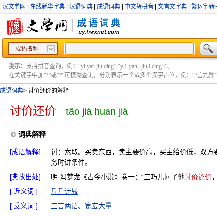
汉文学网
|
在线新华字典
|
汉语词典
|
成语词典
|
中文转拼音
|
文言文字典
|
繁体字转
成语名称
提示：
支持拼音查询，例：“yi yan jiu ding”;“yi1 yan2 jiu3 ding3”。
在关键字中加“?”或“*”可模糊查询，分别表示一个或多个汉字占位，例：“?言九鼎” ;“?言
成语词典
>
讨价还价的解释
讨价还价
tǎo jià huán jià
词典解释
[成语解释]
讨：索取。买卖东西，卖主要价高，买主给价低，双方
务时讲条件。
[典故出处]
明·冯梦龙《古今小说》卷一：“三巧儿问了他
讨价还价
[ 近义词 ]
斤斤计较
[ 反义词 ]
三言两语
、
宽宏大量