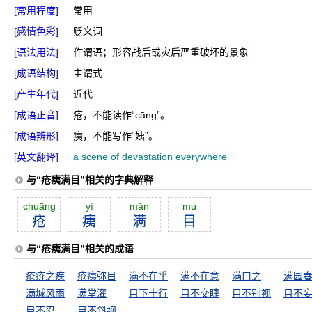
[常用程度]
常用
[感情色彩]
贬义词
[语法用法]
作谓语；形容战后或灾后严重破坏的景象
[成语结构]
主谓式
[产生年代]
近代
[成语正音]
疮，不能读作“cānɡ”。
[成语辨形]
痍，不能写作“姨”。
[英文翻译]
a scene of devastation everywhere
与“疮痍满目”相关的字典解释
chuāng
yí
măn
mù
疮
痍
满
目
与“疮痍满目”相关的成语
疮疥之疾
疮痍弥目
满不在乎
满不在意
满口之乎者也
满园
满城风雨
满堂灌
目下十行
目不交睫
目不别视
目不
目不忍视，耳不忍闻
目不斜视