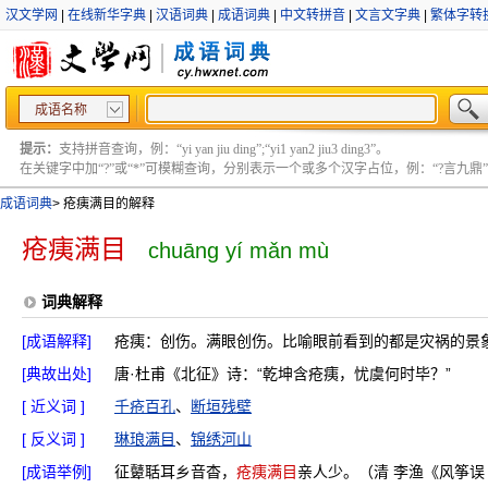
汉文学网
|
在线新华字典
|
汉语词典
|
成语词典
|
中文转拼音
|
文言文字典
|
繁体字转
成语名称
提示：
支持拼音查询，例：“yi yan jiu ding”;“yi1 yan2 jiu3 ding3”。
在关键字中加“?”或“*”可模糊查询，分别表示一个或多个汉字占位，例：“?言九鼎” ;“?言
成语词典
>
疮痍满目的解释
疮痍满目
chuāng yí mǎn mù
词典解释
[成语解释]
疮痍：创伤。满眼创伤。比喻眼前看到的都是灾祸的景
[典故出处]
唐·杜甫《北征》诗：“乾坤含疮痍，忧虞何时毕？”
[ 近义词 ]
千疮百孔
、
断垣残壁
[ 反义词 ]
琳琅满目
、
锦绣河山
[成语举例]
征鼙聒耳乡音杳，
疮痍满目
亲人少。（清 李渔《风筝误