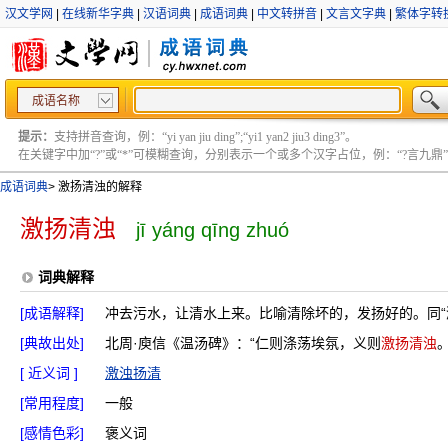
汉文学网
|
在线新华字典
|
汉语词典
|
成语词典
|
中文转拼音
|
文言文字典
|
繁体字转
成语名称
提示：
支持拼音查询，例：“yi yan jiu ding”;“yi1 yan2 jiu3 ding3”。
在关键字中加“?”或“*”可模糊查询，分别表示一个或多个汉字占位，例：“?言九鼎” ;“?言
成语词典
>
激扬清浊的解释
激扬清浊
jī yáng qīng zhuó
词典解释
[成语解释]
冲去污水，让清水上来。比喻清除坏的，发扬好的。同“
[典故出处]
北周·庾信《温汤碑》：“仁则涤荡埃氛，义则
激扬清浊
。
[ 近义词 ]
激浊扬清
[常用程度]
一般
[感情色彩]
褒义词