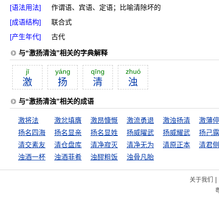
[语法用法]
作谓语、宾语、定语；比喻清除坏的
[成语结构]
联合式
[产生年代]
古代
与“激扬清浊”相关的字典解释
jī
yáng
qīng
zhuó
激
扬
清
浊
与“激扬清浊”相关的成语
激将法
激忿填膺
激昂慷慨
激流勇退
激浊扬清
激薄
扬名四海
扬名显亲
扬名显姓
扬威曜武
扬威耀武
扬己
清交素友
清仓盘库
清净寂灭
清净无为
清原正本
清君
浊酒一杯
浊酒菲肴
浊醪粗饭
浊骨凡胎
|
关于我们
粤