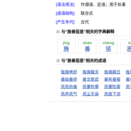
[语法用法]
作谓语、定语；用于处事
[成语结构]
联合式
[产生年代]
古代
与“旌善惩恶”相关的字典解释
jīng
shàn
chéng
è
旌
善
惩
与“旌善惩恶”相关的成语
旌旗卷舒
旌旗蔽天
旌旗蔽日
旌
善始善终
善文能武
善有善报
惩恶劝善
惩羹吹虀
惩羹吹齑
恶
恶声恶气
恶尘无染
恶居下流