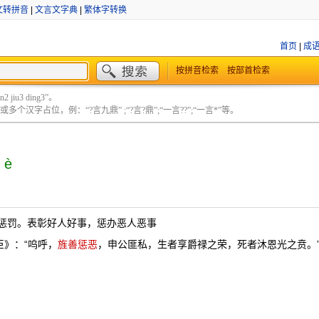
文转拼音
|
文言文字典
|
繁体字转换
首页
|
成
按拼音检索
按部首检索
 jiu3 ding3”。
个汉字占位，例：“?言九鼎” ;“?言?鼎”;“一言??”;“一言*”等。
 è
惩罚。表彰好人好事，惩办恶人恶事
臣》：“呜呼，
旌善惩恶
，申公匪私，生者享爵禄之荣，死者沐恩光之贲。