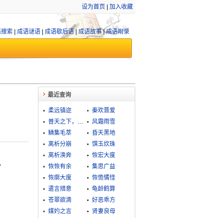
设为首页
|
加入收藏
语搜索
|
成语谜语
|
成语歇后语
|
成语故事
|
成语附录
最近查询
柔远镇迩
秦欢晋爱
普天之下，莫非王土
风霜雨雪
鳞集毛萃
昏天黑地
离析分崩
馔玉炊珠
离析涣奔
恢宏大度
”
恢恢有余
集思广益
恢廓大度
恢恑憰怪
遣言措意
龟龄鹤算
苍翠欲滴
好恶乖方
媒妁之言
贤妻良母