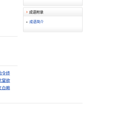
成语附录
成语简介
始令终
忿窒欲
叉白赖