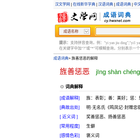
汉文学网
|
在线新华字典
|
汉语词典
|
成语词典
|
中
成语名称
提示：
支持拼音查询，例：“yi yan jiu ding”;“yi1 yan2
在关键字中加“?”或“*”可模糊查询，分别表示一个或多
成语词典
>
旌善惩恶的解释
旌善惩恶
jīng shàn chéng
词典解释
[成语解释]
旌：表彰；善：美好；惩：
[典故出处]
明·无名氏《鸣凤记·封赠忠
[ 近义词 ]
奖善惩恶、扬善惩恶
[常用程度]
生僻
[感情色彩]
褒义词