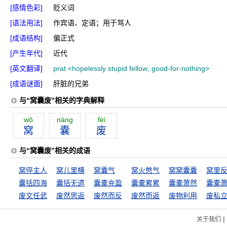
[感情色彩]
贬义词
[语法用法]
作宾语、定语；用于骂人
[成语结构]
偏正式
[产生年代]
近代
[英文翻译]
prat <hopelessly stupid fellow; good-for-nothing>
[成语谜面]
肝脏的兄弟
与“窝囊废”相关的字典解释
wō
náng
fèi
窝
囊
废
与“窝囊废”相关的成语
窝停主人
窝儿里横
窝囊气
窝火憋气
窝窝囊囊
窝里
囊括四海
囊括无遗
囊橐充盈
囊橐累累
囊橐萧然
囊橐
废文任武
废然思返
废然而反
废然而返
废物利用
废私
|
关于我们