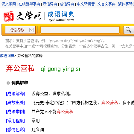
汉文学网
|
在线新华字典
|
汉语词典
|
成语词典
|
中文转拼音
|
文言文字典
|
繁体字转
成语名称
提示：
支持拼音查询，例：“yi yan jiu ding”;“yi1 yan2 jiu3 ding3”。
在关键字中加“?”或“*”可模糊查询，分别表示一个或多个汉字占位，例：“?言九鼎” ;“?言
成语词典
>
弃公营私的解释
弃公营私
qì gōng yíng sī
词典解释
[成语解释]
丢弃公益，谋求私利。
[典故出处]
《元史·泰定帝纪》：“四方代祀之使，
弃公营私
，多不
[成语举例]
共产党人不能
弃公营私
[常用程度]
常用
[感情色彩]
贬义词