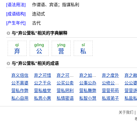
[语法用法]
作谓语、宾语；指谋私利
[成语结构]
连动式
[产生年代]
古代
与“弃公营私”相关的字典解释
qì
gōng
yíng
sī
弃
公
营
私
与“弃公营私”相关的成语
弃义倍信
弃之可惜
弃之可惜，食之无味
弃之如敝屐
弃之度外
弃之
公不离婆
公之于众
公买公卖
公事公办
公修公德，婆修婆德
公公
营私作弊
营私植党
营私罔利
营私舞弊
营营苟苟
营营
私心自用
私恩小惠
私情密语
私智小慧
私淑弟子
私盐
|
关于我们
粤