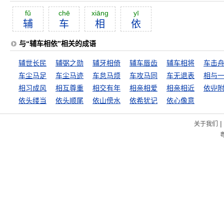
fŭ
chē
xiāng
yī
辅
车
相
依
与“辅车相依”相关的成语
辅世长民
辅弼之勋
辅牙相倚
辅车唇齿
辅车相将
车击
车尘马足
车尘马迹
车怠马烦
车攻马同
车无退表
相与
相习成风
相互尊重
相交有年
相亲相爱
相亲相近
依丱
依头缕当
依头顺尾
依山傍水
依希犹记
依心像意
|
关于我们
粤