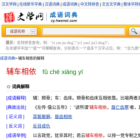
汉文学网
|
在线新华字典
|
汉语词典
|
成语词典
|
中文转拼音
|
文言文字典
|
繁体字转
成语名称
提示：
支持拼音查询，例：“yi yan jiu ding”;“yi1 yan2 jiu3 ding3”。
在关键字中加“?”或“*”可模糊查询，分别表示一个或多个汉字占位，例：“?言九鼎” ;“?言
成语词典
>
辅车相依的解释
辅车相依
fǔ chē xiāng yī
词典解释
[成语解释]
辅：颊骨；车：齿床。颊骨和齿床互相依靠。比喻两者
[典故出处]
《左传·僖公五年》：“谚所谓‘
辅车相依
，
唇亡齿寒
’者
[ 近义词 ]
耳鬓厮磨
、
唇齿相依
[ 反义词 ]
反目成仇
[成语举例]
以言政党，犹非其时；若云
辅车相依
，以排一党专制之