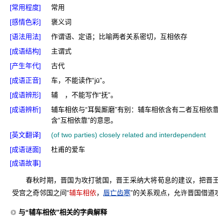
[常用程度]
常用
[感情色彩]
褒义词
[语法用法]
作谓语、定语；比喻两者关系密切，互相依存
[成语结构]
主谓式
[产生年代]
古代
[成语正音]
车，不能读作“jū”。
[成语辨形]
辅 ，不能写作“抚”。
[成语辨析]
辅车相依与“耳鬓厮磨”有别：辅车相依含有二者互相依
含“互相依靠”的意思。
[英文翻译]
(of two parties) closely related and interdependent
[成语谜面]
杜甫的爱车
[成语故事]
春秋时期，晋国为攻打虢国，晋王采纳大将荀息的建议，把晋
受宫之奇邻国之间“
辅车相依
，
唇亡齿寒
”的关系观点，允许晋国借道
与“辅车相依”相关的字典解释