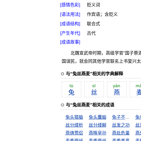
[感情色彩]
贬义词
[语法用法]
作宾语；含贬义
[成语结构]
联合式
[产生年代]
古代
[成语故事]
北魏宣武帝时期，高级学官“国子祭
国误民，就会同其他学官联名上书复兴太
与“兔丝燕麦”相关的字典解释
tù
sī
yàn
mà
兔
丝
燕
与“兔丝燕麦”相关的成语
兔头獐脑
兔头麞脑
兔子不吃窝边草
兔
丝分缕析
丝分缕解
丝发之功
丝
燕俦莺侣
燕啄皇孙
燕处危巢
燕
麦秀两岐
麦秀两歧
麦秀黍离
麦