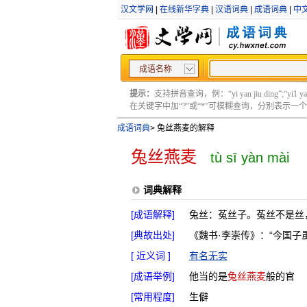
汉文学网
|
在线新华字典
|
汉语词典
|
成语词典
|
中
成语名称
提示：
支持拼音查询，例：“yi yan jiu ding”;“yi1 yan2
在关键字中加“?”或“*”可模糊查询，分别表示一个或多
成语词典
>
兔丝燕麦的解释
兔丝燕麦
tù sī yàn mài
词典解释
[成语解释]
兔丝：菟丝子。菟丝不是丝
[典故出处]
《魏书·李崇传》：“今国
[ 近义词 ]
有名无实
[成语举例]
他当的是
兔丝燕麦
般的官
[常用程度]
生僻