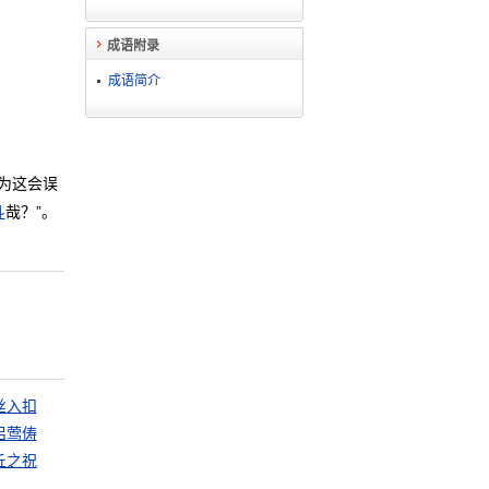
成语附录
成语简介
为这会误
斗
哉？”。
丝入扣
侣莺俦
丘之祝