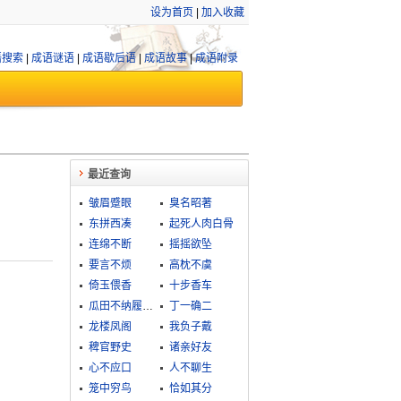
设为首页
|
加入收藏
语搜索
|
成语谜语
|
成语歇后语
|
成语故事
|
成语附录
最近查询
皱眉蹙眼
臭名昭著
东拼西凑
起死人肉白骨
连绵不断
摇摇欲坠
要言不烦
高枕不虞
倚玉偎香
十步香车
瓜田不纳履，李下不整冠
丁一确二
龙楼凤阁
我负子戴
稗官野史
诸亲好友
心不应口
人不聊生
笼中穷鸟
恰如其分