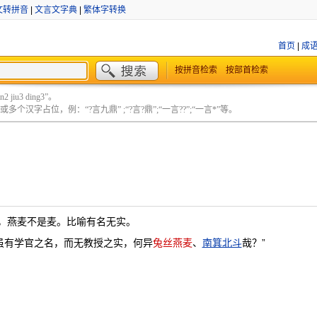
文转拼音
|
文言文字典
|
繁体字转换
首页
|
成
按拼音检索
按部首检索
 jiu3 ding3”。
个汉字占位，例：“?言九鼎” ;“?言?鼎”;“一言??”;“一言*”等。
，燕麦不是麦。比喻有名无实。
子虽有学官之名，而无教授之实，何异
兔丝燕麦
、
南箕北斗
哉？”