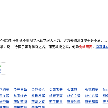
酒”邢邵对于朝廷不重视学术却花很大人力、财力去修建寺院十分不满，认
学，说：“今国子虽有学官之名，而无教授之实，何异
兔丝燕麦
，
南箕北
i
麦
尽狗烹
兔死凫举
兔死犬饥
兔死狐悲
兔死狐悲，物伤其类
兔死狗烹
丝
恩发怨
丝来线去
丝析发解
丝毫不爽
丝竹之音
丝竹八音
燕
处焚巢
燕妒莺惭
燕婉之欢
燕子衔食
燕安酖毒
燕安鸩毒
麦
穗两岐
麦穗两歧
麦饭豆羹