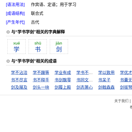
[语法用法]
作宾语、定语；用于学习
[成语结构]
联合式
[产生年代]
古代
与“学书学剑”相关的字典解释
xué
shū
jiàn
学
书
剑
与“学书学剑”相关的成语
学不沾洽
学不躐等
学业有成
学书不成，学剑不成
学以致用
学优
书不尽言
书不释手
书剑飘零
书同文，车同轨
书呆子
书囊
剑及屦及
剑头一吷
剑履上殿
剑态箫心
剑戟森森
剑拔
|
关于我们
粤