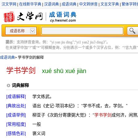
汉文学网
|
在线新华字典
|
汉语词典
|
成语词典
|
中文转拼音
|
文言文字典
|
繁体字转
成语名称
提示：
支持拼音查询，例：“yi yan jiu ding”;“yi1 yan2 jiu3 ding3”。
在关键字中加“?”或“*”可模糊查询，分别表示一个或多个汉字占位，例：“?言九鼎” ;“?言
成语词典
>
学书学剑的解释
学书学剑
xué shū xué jiàn
词典解释
[成语解释]
学文练武。
[典故出处]
语出《史记·项羽本纪》：“学书不成，去，学剑。”
[成语举例]
柳亚子《次韵分寄康弼大觉》：“
学书学剑
成何济，闲煞
[常用程度]
一般
[感情色彩]
褒义词