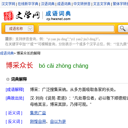
汉文学网
|
在线新华字典
|
汉语词典
|
成语词典
|
中文转拼音
|
文言文字典
|
繁体字转
成语名称
提示：
支持拼音查询，例：“yi yan jiu ding”;“yi1 yan2 jiu3 ding3”。
在关键字中加“?”或“*”可模糊查询，分别表示一个或多个汉字占位，例：“?言九鼎” ;“?言
成语词典
>
博采众长的解释
博采众长
bó cǎi zhòng cháng
词典解释
[成语解释]
博采：广泛搜集采纳。从多方面吸取各家的长处。
[典故出处]
汉·刘向《说苑·君道》：“凡处尊位者，必以敬下顺德规
母格其言，博采其辞，乃择可观。”
[ 近义词 ]
集思广益
[ 反义词 ]
刚愎自用
、
自以为是