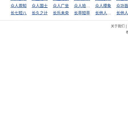
众人周知
众人国士
众人广坐
众人拾柴火焰高
众人摸象
众功
长七短八
长久之计
长乐未央
长亭短亭
长他人威风，灭自己志气
|
关于我们
粤