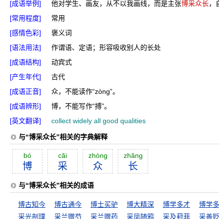
[成语举例]
他对学生、画友，从不以我画线，而是主张
博采众长
，
[常用程度]
常用
[感情色彩]
褒义词
[语法用法]
作谓语、定语；形容吸收别人的长处
[成语结构]
动宾式
[产生年代]
古代
[成语正音]
众，不能读作“zònɡ”。
[成语辨形]
博，不能写作“搏”。
[英文翻译]
collect widely all good qualities
与“博采众长”相关的字典解释
bó
căi
zhòng
zhăng
博
采
众
长
与“博采众长”相关的成语
博古知今
博古通今
博士买驴
博大精深
博学多才
博学
采光剖璞
采兰赠芍
采兰赠药
采凤随鸦
采及葑菲
采善