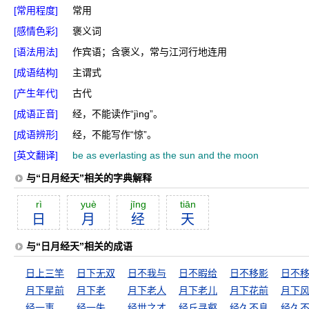
[常用程度]
常用
[感情色彩]
褒义词
[语法用法]
作宾语；含褒义，常与江河行地连用
[成语结构]
主谓式
[产生年代]
古代
[成语正音]
经，不能读作“jìnɡ”。
[成语辨形]
经，不能写作“惊”。
[英文翻译]
be as everlasting as the sun and the moon
与“日月经天”相关的字典解释
rì
yuè
jīng
tiān
日
月
经
天
与“日月经天”相关的成语
日上三竿
日下无双
日不我与
日不暇给
日不移影
日不
月下星前
月下老
月下老人
月下老儿
月下花前
月下
经一事，长一智
经一失，长一智
经世之才
经丘寻壑
经久不息
经久