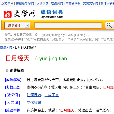
汉文学网
|
在线新华字典
|
汉语词典
|
成语词典
|
中文转拼音
|
文言文字典
|
繁体字转
成语名称
提示：
支持拼音查询，例：“yi yan jiu ding”;“yi1 yan2 jiu3 ding3”。
在关键字中加“?”或“*”可模糊查询，分别表示一个或多个汉字占位，例：“?言九鼎” ;“?言
成语词典
>
日月经天的解释
日月经天
rì yuè jīng tiān
词典解释
[成语解释]
日月每天都经过天空。比喻光明正大，历久不衰。
[典故出处]
南朝·宋·范晔《后汉书·冯衍传上》：“其事昭昭，
日月经
[ 近义词 ]
江河行地
、
一成不变
[ 反义词 ]
变化多端
[成语举例]
在追悼会上，他说：“
日月经天
，总理虽去，浩气长存！