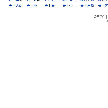
天上人间
天上地下，惟我独尊
天上天下，惟我独尊
天上少有，地下难寻
天上石麟
天上
|
关于我们
粤