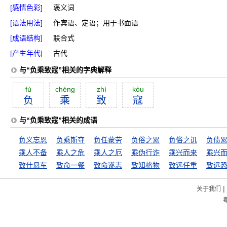
[感情色彩]
褒义词
[语法用法]
作宾语、定语；用于书面语
[成语结构]
联合式
[产生年代]
古代
与“负乘致寇”相关的字典解释
fù
chéng
zhì
kòu
负
乘
致
寇
与“负乘致寇”相关的成语
负义忘恩
负乘斯夺
负任蒙劳
负俗之累
负俗之讥
负债
乘人不备
乘人之危
乘人之厄
乘伪行诈
乘兴而来
致仕悬车
致命一餐
致命遂志
致知格物
致远任重
致远
|
关于我们
粤