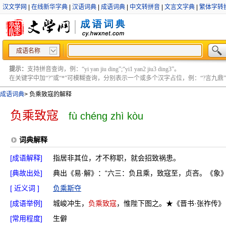
汉文学网
|
在线新华字典
|
汉语词典
|
成语词典
|
中文转拼音
|
文言文字典
|
繁体字转
成语名称
提示：
支持拼音查询，例：“yi yan jiu ding”;“yi1 yan2 jiu3 ding3”。
在关键字中加“?”或“*”可模糊查询，分别表示一个或多个汉字占位，例：“?言九鼎” ;“?言
成语词典
>
负乘致寇的解释
负乘致寇
fù chéng zhì kòu
词典解释
[成语解释]
指居非其位，才不称职，就会招致祸患。
[典故出处]
典出《易·解》：“六三：负且乘，致寇至，贞吝。《象》
[ 近义词 ]
负乘斯夺
[成语举例]
城峻冲生，
负乘致寇
，惟陛下图之。★《晋书·张祚传》
[常用程度]
生僻