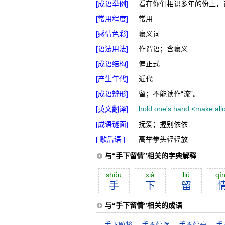
[成语举例]
看在你们相识多年的份上，
[常用程度]
常用
[感情色彩]
褒义词
[语法用法]
作谓语；含褒义
[成语结构]
偏正式
[产生年代]
近代
[成语辨形]
留；不能读作“流”。
[英文翻译]
hold one's hand <make all
[成语谜面]
抚爱；握别依依
[ 歇后语 ]
高举拳头轻轻放
与“手下留情”相关的字典解释
shŏu
xià
liú
qí
手
下
留
与“手下留情”相关的成语