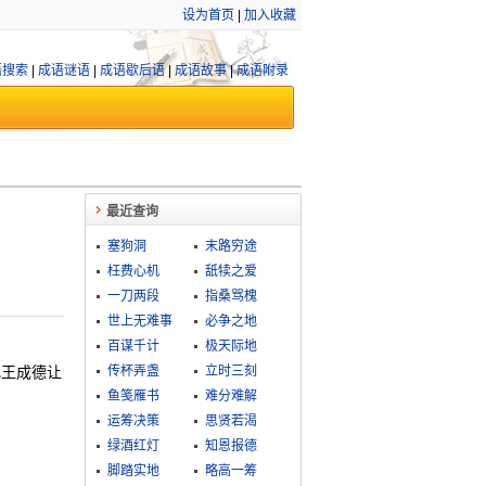
设为首页
|
加入收藏
语搜索
|
成语谜语
|
成语歇后语
|
成语故事
|
成语附录
最近查询
塞狗洞
末路穷途
枉费心机
舐犊之爱
一刀两段
指桑骂槐
世上无难事
必争之地
百谋千计
极天际地
把王成德让
传杯弄盏
立时三刻
鱼笺雁书
难分难解
运筹决策
思贤若渴
绿酒红灯
知恩报德
脚踏实地
略高一筹