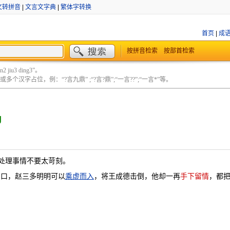
文转拼音
|
文言文字典
|
繁体字转换
首页
|
成
按拼音检索
按部首检索
 jiu3 ding3”。
个汉字占位，例：“?言九鼎” ;“?言?鼎”;“一言??”;“一言*”等。
g
处理事情不要太苛刻。
当口，赵三多明明可以
乘虚而入
，将王成德击倒，他却一再
手下留情
，都