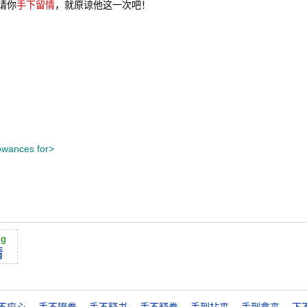
请你
手下留情
，就原谅他这一次吧！
owances for>
ng
情