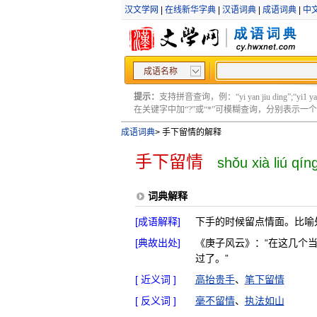
汉文学网
|
在线新华字典
|
汉语词典
|
成语词典
|
中
成语名称
提示：
支持拼音查询，例：“yi yan jiu ding”;“yi1 yan2
在关键字中加“?”或“*”可模糊查询，分别表示一个或多
成语词典
>
手下留情的解释
手下留情
shǒu xià liú qín
词典解释
[成语解释]
下手的时候留点情面。比喻
[典故出处]
《庚子风云》：“在这几个
过了。”
[ 近义词 ]
高抬贵手
、
笔下留情
[ 反义词 ]
毫不留情
、
执法如山