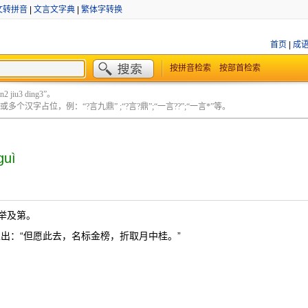
文转拼音
|
文言文字典
|
繁体字转换
首页
|
成
按拼音检索
按部首检索
 jiu3 ding3”。
个汉字占位，例：“?言九鼎” ;“?言?鼎”;“一言??”;“一言*”等。
guì
举及第。
出：“但愿此去，名标金榜，折取月中桂。”