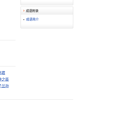
成语附录
成语简介
书君
冲之臣
子兰孙