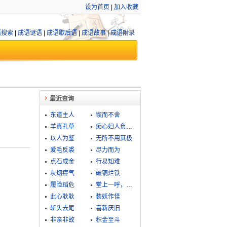
设为首页
|
加入收藏
语搜索
|
成语谜语
|
成语歇后语
|
成语故事
|
成语附录
最近查询
东道主人
锲而不舍
羊真孔草
痴心妇人负心汉
以人为鉴
无所不用其极
爱毛反裘
尽力而为
点石成金
行易知难
灰烟瘴气
破铜烂铁
履险蹈危
堂上一呼，阶下百诺
此心耿耿
装妖作怪
斩头去尾
喜新厌旧
非亲非故
积金至斗