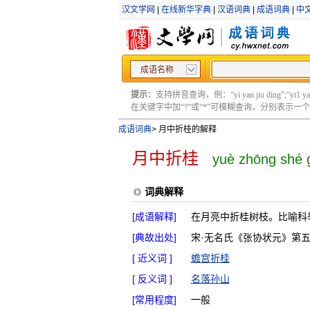
汉文学网
|
在线新华字典
|
汉语词典
|
成语词典
|
中
成语名称
提示：
支持拼音查询，例：“yi yan jiu ding”;“yi1 yan2
在关键字中加“?”或“*”可模糊查询，分别表示一个或多
成语词典
>
月中折桂的解释
月中折桂
yuè zhōng shé 
词典解释
[成语解释]
在月亮中折桂树枝。比喻科
[典故出处]
宋·无名氏《张协状元》第五
[ 近义词 ]
蟾宫折桂
[ 反义词 ]
名落孙山
[常用程度]
一般