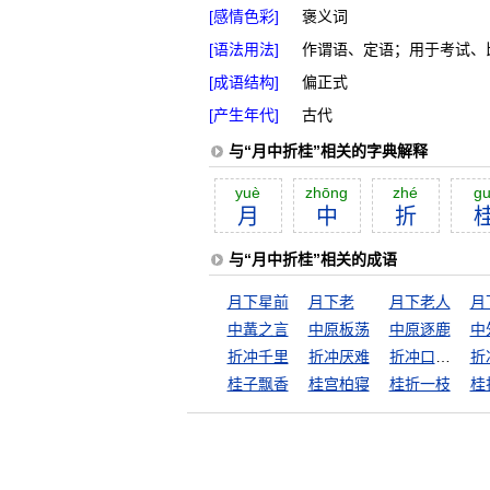
[感情色彩]
褒义词
[语法用法]
作谓语、定语；用于考试、
[成语结构]
偏正式
[产生年代]
古代
与“月中折桂”相关的字典解释
yuè
zhōng
zhé
gu
月
中
折
与“月中折桂”相关的成语
月下星前
月下老
月下老人
月
中冓之言
中原板荡
中原逐鹿
中
折冲千里
折冲厌难
折冲口舌之间
折
桂子飘香
桂宫柏寝
桂折一枝
桂