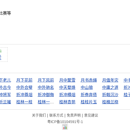
比赛等
ì
桂
下老儿
月下花前
月下风前
月中聚雪
月书赤绳
月值年灾
中
外古今
中外合璧
中外驰名
中天婺焕
中山狼
中庸之道
折
冲将军
折冲尊俎
折冲御侮
折冲樽俎
折券弃债
折戟沉沙
桂
折兰摧
桂林一枝
桂林一枝，昆山片玉
桂林杏苑
桂枝片玉
桂楫兰桡
|
|
|
关于我们
联系方式
免责声明
意见建议
粤ICP备10104591号-1