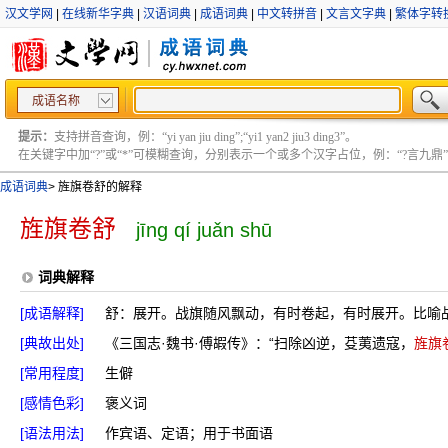
汉文学网
|
在线新华字典
|
汉语词典
|
成语词典
|
中文转拼音
|
文言文字典
|
繁体字转
成语名称
提示：
支持拼音查询，例：“yi yan jiu ding”;“yi1 yan2 jiu3 ding3”。
在关键字中加“?”或“*”可模糊查询，分别表示一个或多个汉字占位，例：“?言九鼎” ;“?言
成语词典
>
旌旗卷舒的解释
旌旗卷舒
jīng qí juǎn shū
词典解释
[成语解释]
舒：展开。战旗随风飘动，有时卷起，有时展开。比喻
[典故出处]
《三国志·魏书·傅嘏传》：“扫除凶逆，芟荑遗寇，
旌旗
[常用程度]
生僻
[感情色彩]
褒义词
[语法用法]
作宾语、定语；用于书面语