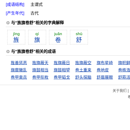
[成语结构]
主谓式
[产生年代]
古代
与“旌旗卷舒”相关的字典解释
jīng
qí
juăn
shū
旌
旗
卷
舒
与“旌旗卷舒”相关的成语
旌善惩恶
旌旗蔽天
旌旗蔽日
旌旗蔽空
旗布星峙
旗帜
旗靡辙乱
旗鼓相当
旗鼓相望
卷土重来
卷地皮
卷帙
卷甲束兵
卷甲衔枚
卷甲韬戈
舒头探脑
舒眉展眼
舒筋
|
关于我们
粤