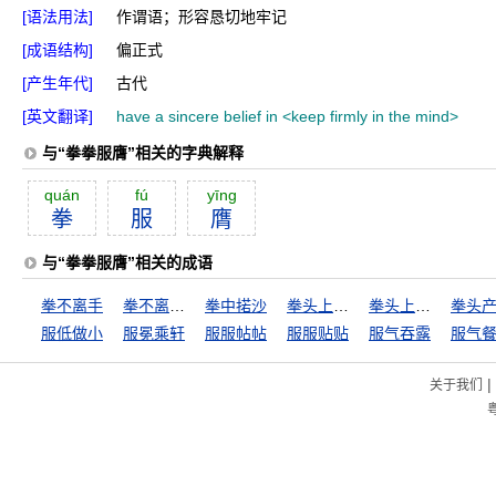
[语法用法]
作谓语；形容恳切地牢记
[成语结构]
偏正式
[产生年代]
古代
[英文翻译]
have a sincere belief in <keep firmly in the mind>
与“拳拳服膺”相关的字典解释
quán
fú
yīng
拳
服
膺
与“拳拳服膺”相关的成语
拳不离手
拳不离手，曲不离口
拳中掿沙
拳头上立得人，胳膊上走得路
拳头上立得人，胳膊上走得马
拳头
服低做小
服冕乘轩
服服帖帖
服服贴贴
服气吞露
服气
|
关于我们
粤