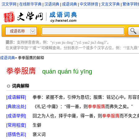
汉文学网
|
在线新华字典
|
汉语词典
|
成语词典
|
中文转拼音
|
文言文字典
|
繁体字转
成语名称
提示：
支持拼音查询，例：“yi yan jiu ding”;“yi1 yan2 jiu3 ding3”。
在关键字中加“?”或“*”可模糊查询，分别表示一个或多个汉字占位，例：“?言九鼎” ;“?言
成语词典
>
拳拳服膺的解释
拳拳服膺
quán quán fú yīng
词典解释
[成语解释]
拳拳：紧握不舍，引伸为恳切；服膺：铭记心中。形容
[典故出处]
《礼记·中庸》：“得一善，则
拳拳服膺
而弗失之矣。”
[成语举例]
回之为人也，择乎中庸，得一善，则
拳拳服膺
而不失之
[常用程度]
生僻
[感情色彩]
褒义词