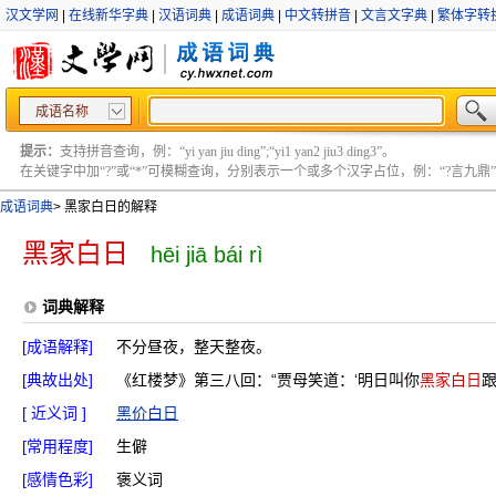
汉文学网
|
在线新华字典
|
汉语词典
|
成语词典
|
中文转拼音
|
文言文字典
|
繁体字转
成语名称
提示：
支持拼音查询，例：“yi yan jiu ding”;“yi1 yan2 jiu3 ding3”。
在关键字中加“?”或“*”可模糊查询，分别表示一个或多个汉字占位，例：“?言九鼎” ;“?言
成语词典
>
黑家白日的解释
黑家白日
hēi jiā bái rì
词典解释
[成语解释]
不分昼夜，整天整夜。
[典故出处]
《红楼梦》第三八回：“贾母笑道：‘明日叫你
黑家白日
[ 近义词 ]
黑价白日
[常用程度]
生僻
[感情色彩]
褒义词