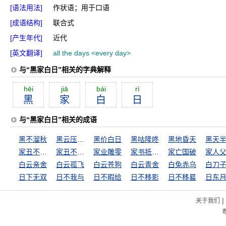
[语法用法]
作状语；用于口语
[成语结构]
联合式
[产生年代]
近代
[英文翻译]
all the days <every day>
与“黑家白日”相关的字典解释
hēi
jiā
bái
rì
黑
家
白
日
与“黑家白日”相关的成语
黑不溜秋
黑云压城城欲摧
黑价白日
黑咕隆咚
黑地昏天
黑天
家丑不可外谈
家丑不外扬
家业雕零
家书抵万金
家亡国破
家人
白云亲舍
白云孤飞
白云苍狗
白云青舍
白兔赤乌
日下无双
日不我与
日不暇给
日不移影
日不移晷
日东
|
关于我们
粤