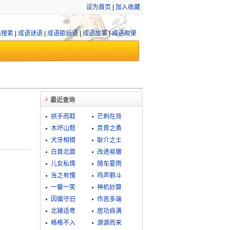
设为首页
|
加入收藏
语搜索
|
成语谜语
|
成语歇后语
|
成语故事
|
成语附录
最近查询
拱手而取
芒刺在背
木坏山颓
贲育之勇
犬牙相错
耿介之士
白首北面
改途易辙
儿女私情
随车夏雨
当之有愧
鸡声鹅斗
一颦一笑
神机妙算
因循守旧
作恶多端
北辕适粤
居功自满
格格不入
源源而来