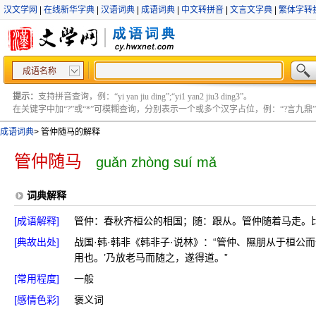
汉文学网
|
在线新华字典
|
汉语词典
|
成语词典
|
中文转拼音
|
文言文字典
|
繁体字转
成语名称
提示：
支持拼音查询，例：“yi yan jiu ding”;“yi1 yan2 jiu3 ding3”。
在关键字中加“?”或“*”可模糊查询，分别表示一个或多个汉字占位，例：“?言九鼎” ;“?言
成语词典
>
管仲随马的解释
管仲随马
guǎn zhòng suí mǎ
词典解释
[成语解释]
管仲：春秋齐桓公的相国；随：跟从。管仲随着马走。
[典故出处]
战国·韩·韩非《韩非子·说林》：“管仲、隰朋从于桓公
用也。’乃放老马而随之，遂得道。”
[常用程度]
一般
[感情色彩]
褒义词