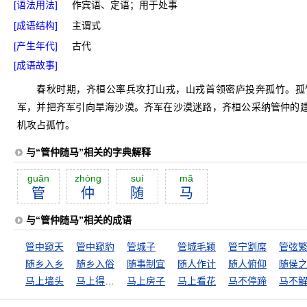
[语法用法]
作宾语、定语；用于处事
[成语结构]
主谓式
[产生年代]
古代
[成语故事]
春秋时期，齐桓公率兵攻打山戎，山戎首领密庐投奔孤竹。孤
军，并把齐军引向旱海沙漠。齐军在沙漠迷路，齐桓公采纳管仲的
机攻占孤竹。
与“管仲随马”相关的字典解释
guăn
zhòng
suí
mă
管
仲
随
马
与“管仲随马”相关的成语
管中窥天
管中窥豹
管城子
管城毛颖
管宁割席
管弦
随乡入乡
随乡入俗
随事制宜
随人作计
随人俯仰
随侯
马上墙头
马上得天下
马上房子
马上看花
马不停蹄
马不