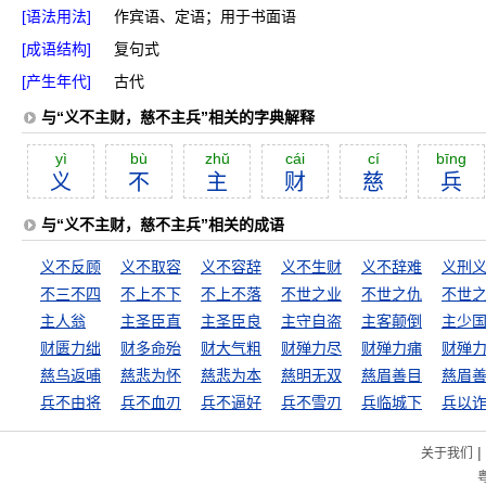
[语法用法]
作宾语、定语；用于书面语
[成语结构]
复句式
[产生年代]
古代
与“义不主财，慈不主兵”相关的字典解释
yì
bù
zhŭ
cái
cí
bīng
义
不
主
财
慈
兵
与“义不主财，慈不主兵”相关的成语
义不反顾
义不取容
义不容辞
义不生财
义不辞难
义刑
不三不四
不上不下
不上不落
不世之业
不世之仇
不世
主人翁
主圣臣直
主圣臣良
主守自盗
主客颠倒
主少
财匮力绌
财多命殆
财大气粗
财殚力尽
财殚力痡
财殚
慈乌返哺
慈悲为怀
慈悲为本
慈明无双
慈眉善目
慈眉
兵不由将
兵不血刃
兵不逼好
兵不雪刃
兵临城下
兵以
|
关于我们
粤