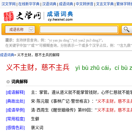
汉文学网
|
在线新华字典
|
汉语词典
|
成语词典
|
中文转拼音
|
文言文字典
|
繁体字转
成语名称
提示：
支持拼音查询，例：“yi yan jiu ding”;“yi1 yan2 jiu3 ding3”。
在关键字中加“?”或“*”可模糊查询，分别表示一个或多个汉字占位，例：“?言九鼎” ;“?言
成语词典
>
义不主财，慈不主兵的解释
义不主财，慈不主兵
yì bù zhǔ cái，cí bù 
词典解释
[成语解释]
主：掌管。遵从道义就不能掌管钱财，心怀仁慈就不能
[典故出处]
宋·陈元靓《事林广记·警世格言》：“
义不主财，慈不主
[成语举例]
清·西周生《醒世姻缘传》第89回：“‘
义不主财，慈不主
[常用程度]
生僻
[感情色彩]
褒义词