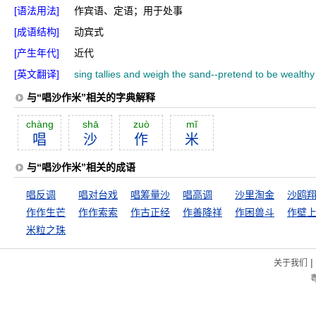
[语法用法]
作宾语、定语；用于处事
[成语结构]
动宾式
[产生年代]
近代
[英文翻译]
sing tallies and weigh the sand--pretend to be wealth
与“唱沙作米”相关的字典解释
chàng
shā
zuò
mĭ
唱
沙
作
米
与“唱沙作米”相关的成语
唱反调
唱对台戏
唱筹量沙
唱高调
沙里淘金
沙鸥
作作生芒
作作索索
作古正经
作善降祥
作困兽斗
作壁
米粒之珠
|
关于我们
粤