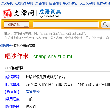
汉文学网
|
在线新华字典
|
汉语词典
|
成语词典
|
中文转拼音
|
文言文字典
|
繁体字转
成语名称
提示：
支持拼音查询，例：“yi yan jiu ding”;“yi1 yan2 jiu3 ding3”。
在关键字中加“?”或“*”可模糊查询，分别表示一个或多个汉字占位，例：“?言九鼎” ;“?言
成语词典
>
唱沙作米的解释
唱沙作米
chàng shā zuò mǐ
词典解释
[成语解释]
比喻以假乱真或以劣为优。
[典故出处]
清·李渔《闲情偶寄·词曲·宾白》：“予所谓多，谓不可
[ 近义词 ]
唱筹量沙
[常用程度]
一般
[感情色彩]
褒义词