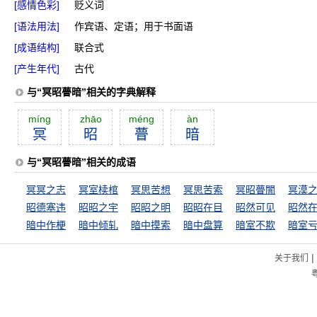
[感情色彩]
贬义词
[语法用法]
作宾语、定语；用于书面语
[成语结构]
联合式
[产生年代]
古代
与“冥昭瞢暗”相关的字典解释
míng
zhāo
méng
àn
冥
昭
瞢
暗
与“冥昭瞢暗”相关的成语
冥冥之志
冥室椟棺
冥思苦想
冥思苦索
冥昭瞢闇
冥漠
昭德塞违
昭昭之宇
昭昭之明
昭昭在目
昭然可见
昭然
暗中作梗
暗中倾轧
暗中摸索
暗中盘算
暗室不欺
暗室
|
关于我们
粤