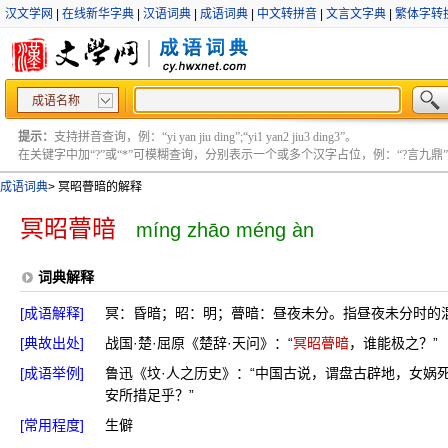
汉文学网
|
在线新华字典
|
汉语词典
|
成语词典
|
中文转拼音
|
文言文字典
|
繁体字转
成语名称
提示：
支持拼音查询，例：“yi yan jiu ding”;“yi1 yan2 jiu3 ding3”。
在关键字中加“?”或“*”可模糊查询，分别表示一个或多个汉字占位，例：“?言九鼎” ;“?言
成语词典
>
冥昭瞢暗的解释
冥昭瞢暗
míng zhāo méng àn
词典解释
[成语解释]
冥：昏暗；昭：明；瞢暗：昼夜未分。指昼夜未分时的
[典故出处]
战国·楚·屈原《楚辞·天问》：“
冥昭瞢暗
，谁能极之？”
[成语举例]
鲁迅《坟·人之历史》：“中国古说，谓盘古辟地，女娲
安所措足乎？”
[常用程度]
生僻