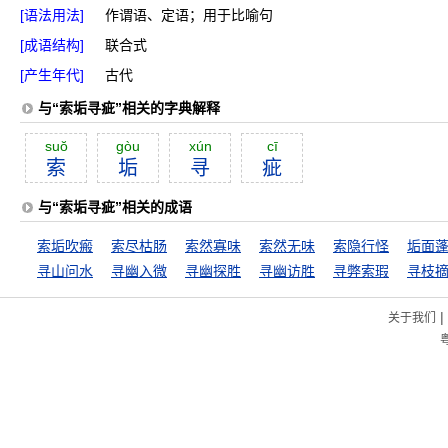
[语法用法]
作谓语、定语；用于比喻句
[成语结构]
联合式
[产生年代]
古代
与“索垢寻疵”相关的字典解释
suŏ
gòu
xún
cī
索
垢
寻
疵
与“索垢寻疵”相关的成语
索垢吹瘢
索尽枯肠
索然寡味
索然无味
索隐行怪
垢面
寻山问水
寻幽入微
寻幽探胜
寻幽访胜
寻弊索瑕
寻枝
|
关于我们
粤