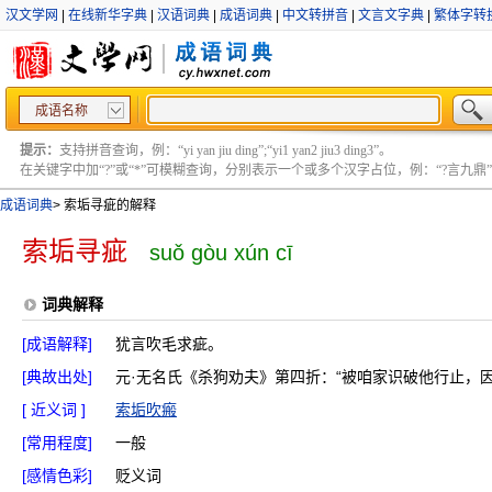
汉文学网
|
在线新华字典
|
汉语词典
|
成语词典
|
中文转拼音
|
文言文字典
|
繁体字转
成语名称
提示：
支持拼音查询，例：“yi yan jiu ding”;“yi1 yan2 jiu3 ding3”。
在关键字中加“?”或“*”可模糊查询，分别表示一个或多个汉字占位，例：“?言九鼎” ;“?言
成语词典
>
索垢寻疵的解释
索垢寻疵
suǒ gòu xún cī
词典解释
[成语解释]
犹言吹毛求疵。
[典故出处]
元·无名氏《杀狗劝夫》第四折：“被咱家识破他行止，
[ 近义词 ]
索垢吹瘢
[常用程度]
一般
[感情色彩]
贬义词