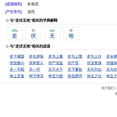
[成语结构]
补充式
[产生年代]
古代
与“走伏无地”相关的字典解释
zŏu
fú
wú
dì
走
伏
无
地
与“走伏无地”相关的成语
走下坡路
走丸逆坂
走为上着
走为上策
走为上计
走乡
伏低做小
伏地圣人
伏尸流血
伏尸百万，流血千里
伏法受诛
伏维
无一不知
无一可
无万大千
无下箸处
无与为比
无与
地上天宫
地下修文
地丑力敌
地丑德齐
地主之仪
地主
|
关于我们
粤