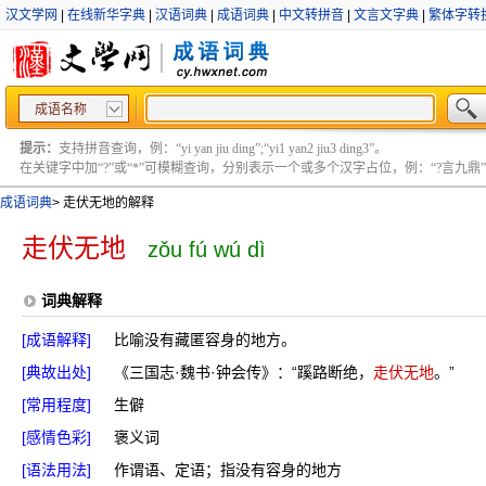
汉文学网
|
在线新华字典
|
汉语词典
|
成语词典
|
中文转拼音
|
文言文字典
|
繁体字转
成语名称
提示：
支持拼音查询，例：“yi yan jiu ding”;“yi1 yan2 jiu3 ding3”。
在关键字中加“?”或“*”可模糊查询，分别表示一个或多个汉字占位，例：“?言九鼎” ;“?言
成语词典
>
走伏无地的解释
走伏无地
zǒu fú wú dì
词典解释
[成语解释]
比喻没有藏匿容身的地方。
[典故出处]
《三国志·魏书·钟会传》：“蹊路断绝，
走伏无地
。”
[常用程度]
生僻
[感情色彩]
褒义词
[语法用法]
作谓语、定语；指没有容身的地方