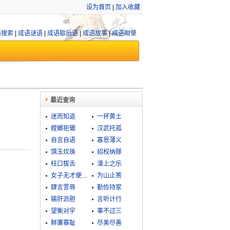
设为首页
|
加入收藏
语搜索
|
成语谜语
|
成语歇后语
|
成语故事
|
成语附录
最近查询
迷而知返
一抔黄土
螳螂拒辙
汉武托孤
自言自语
寡恩薄义
馔玉炊珠
招权纳赇
枉口拔舌
濠上之乐
女子无才便是德
为山止篑
肆言詈辱
勤俭持家
输肝沥胆
言听计行
望衡对宇
事不过三
鲜廉寡耻
尽美尽善