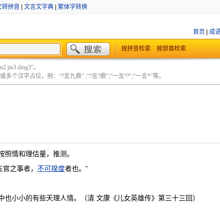
文转拼音
|
文言文字典
|
繁体字转换
首页
|
成
按拼音检索
按部首检索
 jiu3 ding3”。
个汉字占位，例：“?言九鼎” ;“?言?鼎”;“一言??”;“一言*”等。
按照情和理估量，推测。
五官之事者，
不可揆度
者也。”
中也小小的有些天理人情。（清 文康《儿女英雄传》第三十三回）