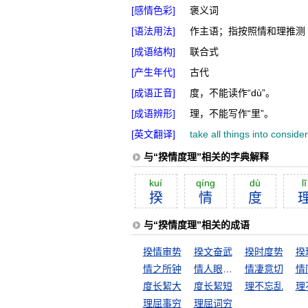
[感情色彩]
褒义词
[语法用法]
作主语；指按照情和理推测
[成语结构]
联合式
[产生年代]
古代
[成语正音]
度，不能读作“dù”。
[成语辨形]
理，不能写作“里”。
[英文翻译]
take all things into conside
与“揆情度理”相关的字典解释
kuí
qíng
dù
lĭ
揆
情
度
与“揆情度理”相关的成语
揆情审势
揆文奋武
揆时度势
揆
情之所钟
情人眼里出西施
情凄意切
情
度长絜大
度长絜短
理不忘乱
理
理屈事穷
理屈词穷