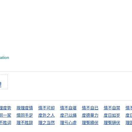
ration
理
理度势
揆理度情
情不可却
情不自堪
情不自已
情不自禁
情
同一家
情同手足
度外之人
度己以绳
度德量力
度日如岁
度
不胜词
理不胜辞
理之当然
理亏心虚
理冤摘伏
理冤擿伏
理