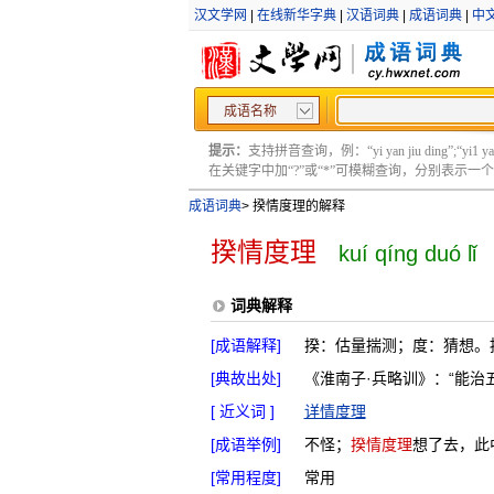
汉文学网
|
在线新华字典
|
汉语词典
|
成语词典
|
中
成语名称
提示：
支持拼音查询，例：“yi yan jiu ding”;“yi1 yan2
在关键字中加“?”或“*”可模糊查询，分别表示一个或多
成语词典
>
揆情度理的解释
揆情度理
kuí qíng duó lǐ
词典解释
[成语解释]
揆：估量揣测；度：猜想。
[典故出处]
《淮南子·兵略训》：“能治
[ 近义词 ]
详情度理
[成语举例]
不怪；
揆情度理
想了去，此
[常用程度]
常用