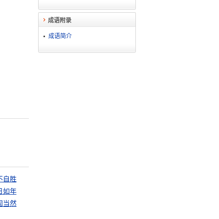
成语附录
成语简介
不自胜
日如年
固当然