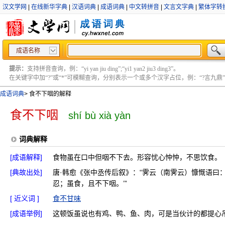
汉文学网
|
在线新华字典
|
汉语词典
|
成语词典
|
中文转拼音
|
文言文字典
|
繁体字转
成语名称
提示：
支持拼音查询，例：“yi yan jiu ding”;“yi1 yan2 jiu3 ding3”。
在关键字中加“?”或“*”可模糊查询，分别表示一个或多个汉字占位，例：“?言九鼎” ;“?言
成语词典
>
食不下咽的解释
食不下咽
shí bù xià yàn
词典解释
[成语解释]
食物虽在口中但咽不下去。形容忧心忡忡，不思饮食。
[典故出处]
唐·韩愈《张中丞传后叙》：“霁云（南霁云）慷慨语曰
忍；虽食，且不下咽。’”
[ 近义词 ]
食不甘味
[成语举例]
这顿饭虽说也有鸡、鸭、鱼、肉，可是当伙计的都提心