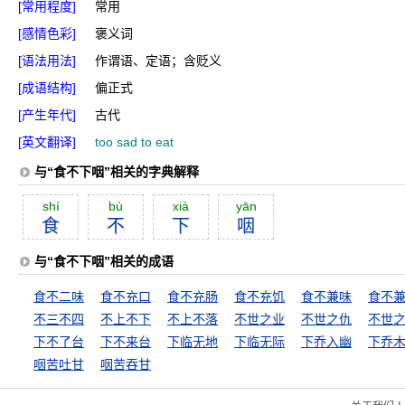
[常用程度]
常用
[感情色彩]
褒义词
[语法用法]
作谓语、定语；含贬义
[成语结构]
偏正式
[产生年代]
古代
[英文翻译]
too sad to eat
与“食不下咽”相关的字典解释
shí
bù
xià
yān
食
不
下
咽
与“食不下咽”相关的成语
食不二味
食不充口
食不充肠
食不充饥
食不兼味
食不
不三不四
不上不下
不上不落
不世之业
不世之仇
不世
下不了台
下不来台
下临无地
下临无际
下乔入幽
咽苦吐甘
咽苦吞甘