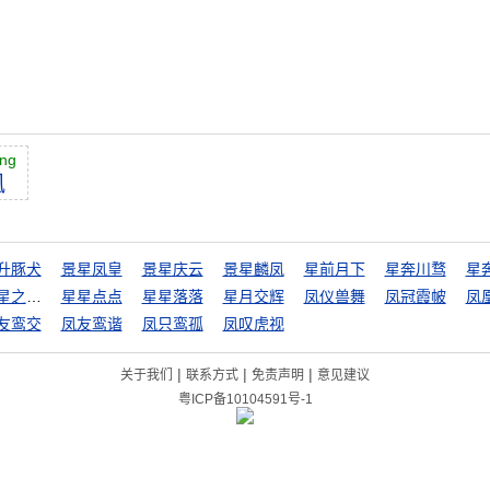
ng
凰
升豚犬
景星凤皇
景星庆云
景星麟凤
星前月下
星奔川骛
星
星星之火，遂成燎原
星星点点
星星落落
星月交辉
凤仪兽舞
凤冠霞帔
凤
友鸾交
凤友鸾谐
凤只鸾孤
凤叹虎视
|
|
|
关于我们
联系方式
免责声明
意见建议
粤ICP备10104591号-1