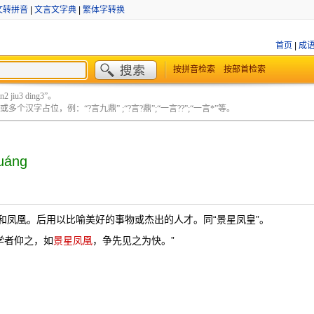
文转拼音
|
文言文字典
|
繁体字转换
首页
|
成
按拼音检索
按部首检索
 jiu3 ding3”。
个汉字占位，例：“?言九鼎” ;“?言?鼎”;“一言??”;“一言*”等。
huáng
和凤凰。后用以比喻美好的事物或杰出的人才。同“景星凤皇”。
学者仰之，如
景星凤凰
，争先见之为快。”