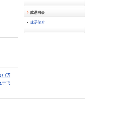
成语附录
成语简介
奔电迈
凰于飞