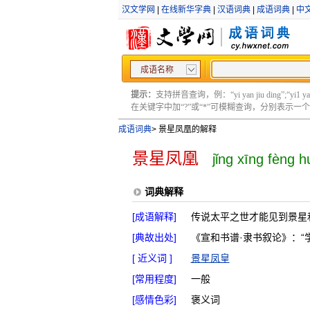
汉文学网
|
在线新华字典
|
汉语词典
|
成语词典
|
中
成语名称
提示：
支持拼音查询，例：“yi yan jiu ding”;“yi1 yan2
在关键字中加“?”或“*”可模糊查询，分别表示一个或多
成语词典
>
景星凤凰的解释
景星凤凰
jǐng xīng fèng 
词典解释
[成语解释]
传说太平之世才能见到景星
[典故出处]
《宣和书谱·隶书叙论》：“
[ 近义词 ]
景星凤皇
[常用程度]
一般
[感情色彩]
褒义词