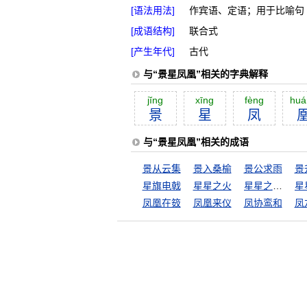
[语法用法]
作宾语、定语；用于比喻句
[成语结构]
联合式
[产生年代]
古代
与“景星凤凰”相关的字典解释
jĭng
xīng
fèng
huá
景
星
凤
与“景星凤凰”相关的成语
景从云集
景入桑榆
景公求雨
景
星旗电戟
星星之火
星星之火，可以燎原
凤凰在笯
凤凰来仪
凤协鸾和
凤