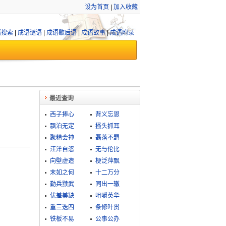
设为首页
|
加入收藏
语搜索
|
成语谜语
|
成语歇后语
|
成语故事
|
成语附录
最近查询
西子捧心
背义忘恩
飘泊无定
搔头抓耳
聚精会神
磊落不羁
汪洋自恣
无与伦比
向壁虚造
梗泛萍飘
末如之何
十二万分
勤兵黩武
同出一辙
优差美缺
咀嚼英华
重三迭四
条修叶贯
铁板不易
公事公办