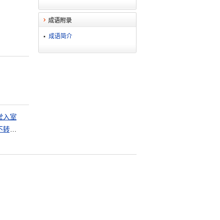
成语附录
成语简介
堂入室
山不转路转