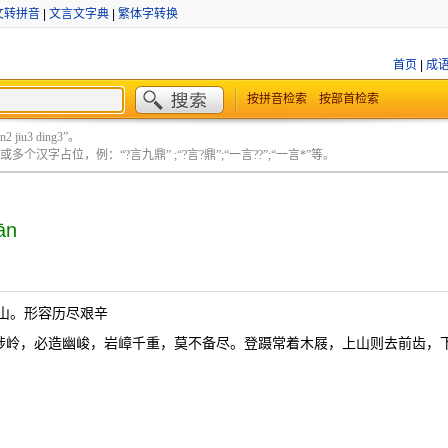
文转拼音
|
文言文字典
|
繁体字转换
首页
|
成
按拼音检索
按部首检索
 jiu3 ding3”。
个汉字占位，例：“?言九鼎” ;“?言?鼎”;“一言??”;“一言*”等。
ān
山。形容历尽艰辛
山陟岭，必造幽峻，岩嶂千重，莫不备尽。登蹑常着木屐，上山则去前齿，