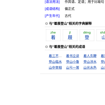
[语法用法]
作宾语、定语；用于比喻句
[成语结构]
偏正式
[产生年代]
古代
与“着屐登山”相关的字典解释
zhe
jī
dēng
sh
着
屐
登
与“着屐登山”相关的成语
着三不着两
着书立说
着人先鞭
登山临水
登山小鲁
登山涉水
登
山中宰相
山亏一篑
山光水色
山