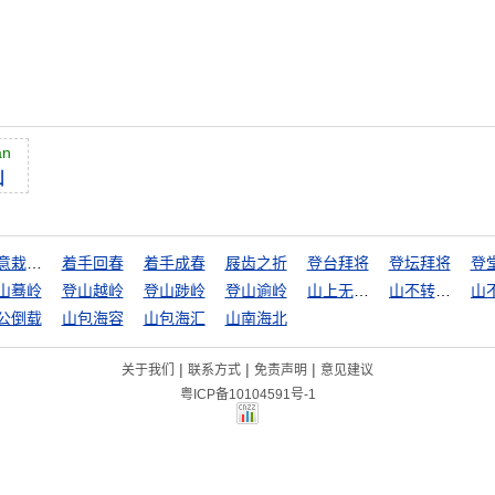
ān
山
着意栽花花不发，无意插柳柳成荫
着手回春
着手成春
屐齿之折
登台拜将
登坛拜将
登
山蓦岭
登山越岭
登山踄岭
登山逾岭
山上无老虎，猴子称大王
山不转水转
公倒载
山包海容
山包海汇
山南海北
|
|
|
关于我们
联系方式
免责声明
意见建议
粤ICP备10104591号-1