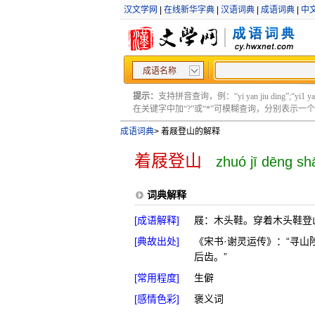
汉文学网
|
在线新华字典
|
汉语词典
|
成语词典
|
中
成语名称
提示：
支持拼音查询，例：“yi yan jiu ding”;“yi1 yan2
在关键字中加“?”或“*”可模糊查询，分别表示一个或多
成语词典
>
着屐登山的解释
着屐登山
zhuó jī dēng sh
词典解释
[成语解释]
屐：木头鞋。穿着木头鞋登
[典故出处]
《宋书·谢灵运传》：“寻
后齿。”
[常用程度]
生僻
[感情色彩]
褒义词