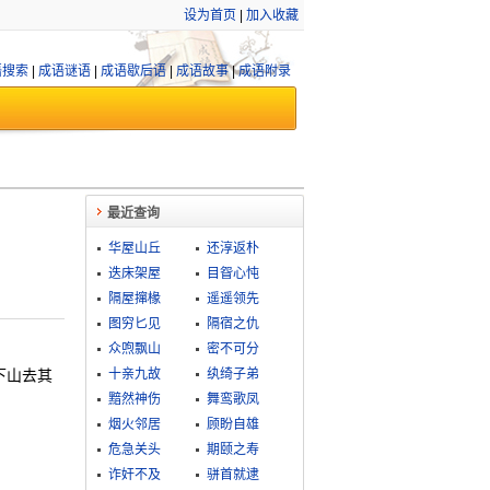
设为首页
|
加入收藏
语搜索
|
成语谜语
|
成语歇后语
|
成语故事
|
成语附录
最近查询
华屋山丘
还淳返朴
迭床架屋
目眢心忳
隔屋撺椽
遥遥领先
图穷匕见
隔宿之仇
众喣飘山
密不可分
下山去其
十亲九故
纨绮子弟
黯然神伤
舞鸾歌凤
烟火邻居
顾盼自雄
危急关头
期颐之寿
诈奸不及
骈首就逮