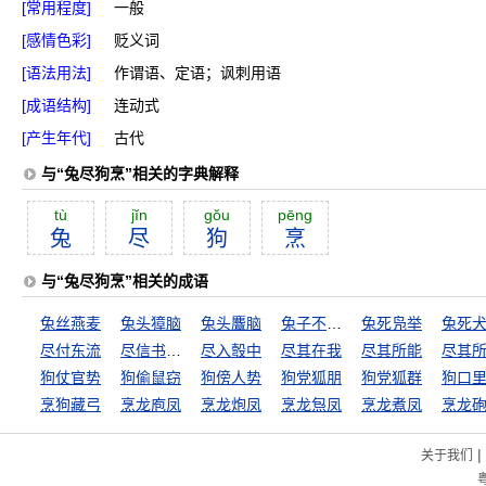
[常用程度]
一般
[感情色彩]
贬义词
[语法用法]
作谓语、定语；讽刺用语
[成语结构]
连动式
[产生年代]
古代
与“兔尽狗烹”相关的字典解释
tù
jĭn
gŏu
pēng
兔
尽
狗
烹
与“兔尽狗烹”相关的成语
兔丝燕麦
兔头獐脑
兔头麞脑
兔子不吃窝边草
兔死凫举
兔死
尽付东流
尽信书不如无书
尽入彀中
尽其在我
尽其所能
尽其
狗仗官势
狗偷鼠窃
狗傍人势
狗党狐朋
狗党狐群
烹狗藏弓
烹龙庖凤
烹龙炮凤
烹龙炰凤
烹龙煮凤
烹龙
|
关于我们
粤