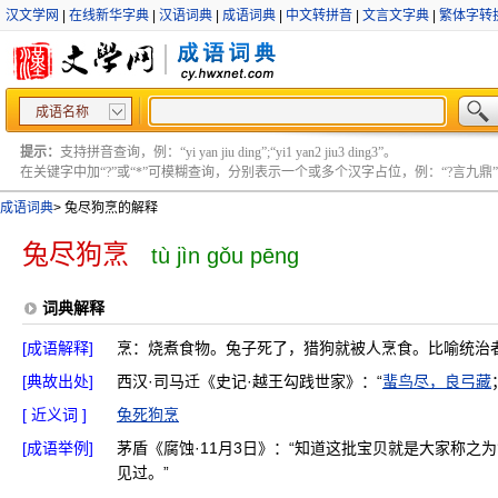
汉文学网
|
在线新华字典
|
汉语词典
|
成语词典
|
中文转拼音
|
文言文字典
|
繁体字转
成语名称
提示：
支持拼音查询，例：“yi yan jiu ding”;“yi1 yan2 jiu3 ding3”。
在关键字中加“?”或“*”可模糊查询，分别表示一个或多个汉字占位，例：“?言九鼎” ;“?言
成语词典
>
兔尽狗烹的解释
兔尽狗烹
tù jìn gǒu pēng
词典解释
[成语解释]
烹：烧煮食物。兔子死了，猎狗就被人烹食。比喻统治
[典故出处]
西汉·司马迁《史记·越王勾践世家》：“
蜚鸟尽，良弓藏
[ 近义词 ]
兔死狗烹
[成语举例]
茅盾《腐蚀·11月3日》：“知道这批宝贝就是大家称之为
见过。”