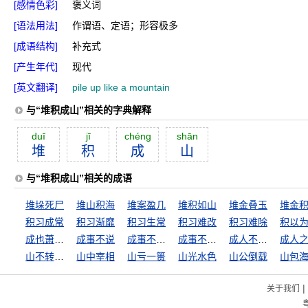
[感情色彩]
褒义词
[语法用法]
作谓语、定语；形容极多
[成语结构]
补充式
[产生年代]
现代
[英文翻译]
pile up like a mountain
与“堆积成山”相关的字典解释
duī
jī
chéng
shān
堆
积
成
山
与“堆积成山”相关的成语
堆垛死尸
堆山积海
堆案盈几
堆积如山
堆金叠玉
堆金
积习成常
积习渐靡
积习生常
积习难改
积习难除
积以
成也萧何，败也萧何
成事不说
成事不足，坏事有余
成事不足，败事有余
成人不自在，自在不成人
成人
山不转路转
山中宰相
山亏一篑
山光水色
山公倒载
山包
|
关于我们
粤