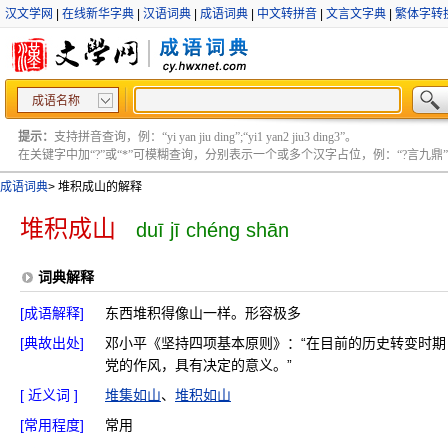
汉文学网
|
在线新华字典
|
汉语词典
|
成语词典
|
中文转拼音
|
文言文字典
|
繁体字转
成语名称
提示：
支持拼音查询，例：“yi yan jiu ding”;“yi1 yan2 jiu3 ding3”。
在关键字中加“?”或“*”可模糊查询，分别表示一个或多个汉字占位，例：“?言九鼎” ;“?言
成语词典
>
堆积成山的解释
堆积成山
duī jī chéng shān
词典解释
[成语解释]
东西堆积得像山一样。形容极多
[典故出处]
邓小平《坚持四项基本原则》：“在目前的历史转变时期
党的作风，具有决定的意义。”
[ 近义词 ]
堆集如山
、
堆积如山
[常用程度]
常用