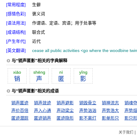
[常用程度]
生僻
[感情色彩]
褒义词
[语法用法]
作谓语、定语、宾语；用于处事等
[成语结构]
联合式
[产生年代]
近代
[英文翻译]
cease all public activities <go where the woodbine twi
与“销声匿影”相关的字典解释
xiāo
shēng
nì
yĭng
销
声
匿
影
与“销声匿影”相关的成语
销声匿迹
销声敛迹
销声避影
销毁骨立
销神流志
销魂
声价百倍
声入心通
声动梁尘
声势汹汹
声势浩大
声势
匿迹潜踪
匿迹销声
匿迹隐形
影不离灯
影单形只
影只
|
关于我们