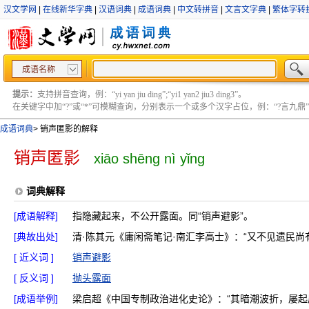
汉文学网
|
在线新华字典
|
汉语词典
|
成语词典
|
中文转拼音
|
文言文字典
|
繁体字转
成语名称
提示：
支持拼音查询，例：“yi yan jiu ding”;“yi1 yan2 jiu3 ding3”。
在关键字中加“?”或“*”可模糊查询，分别表示一个或多个汉字占位，例：“?言九鼎” ;“?言
成语词典
>
销声匿影的解释
销声匿影
xiāo shēng nì yǐng
词典解释
[成语解释]
指隐藏起来，不公开露面。同“销声避影”。
[典故出处]
清·陈其元《庸闲斋笔记·南汇李高士》：“又不见遗民
[ 近义词 ]
销声避影
[ 反义词 ]
抛头露面
[成语举例]
梁启超《中国专制政治进化史论》：“其暗潮波折，屡