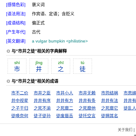
[感情色彩]
褒义词
[语法用法]
作宾语、定语；含贬义
[成语结构]
偏正式
[产生年代]
古代
[英文翻译]
a vulgar bumpkin <philistine>
与“市井之徒”相关的字典解释
shì
jĭng
zhī
tú
市
井
之
徒
与“市井之徒”相关的成语
市不二价
市井之臣
市井小人
市井无赖
市怨结祸
市恩
井中视星
井井有序
井井有方
井井有条
井井有法
井井
之子于归
之死不渝
之死靡二
之死靡他
之死靡它
徒乱
徒唤奈何
徒子徒孙
徒废唇舌
徒托空言
徒拥其名
|
关于我们