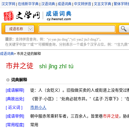
汉文学网
|
在线新华字典
|
汉语词典
|
成语词典
|
中文转拼音
|
文言文字典
|
繁体字转
成语名称
提示：
支持拼音查询，例：“yi yan jiu ding”;“yi1 yan2 jiu3 ding3”。
在关键字中加“?”或“*”可模糊查询，分别表示一个或多个汉字占位，例：“?言九鼎” ;“?言
成语词典
>
市井之徒的解释
市井之徒
shì jǐng zhī tú
词典解释
[成语解释]
徒：人（含贬义）。旧指做买卖的人或街道上没有受过
[典故出处]
《管子·小匡》：“处商必就市井。”《孟子·万章下》：“
[ 近义词 ]
市井小人
[成语举例]
朝中服赤芾乘轩车者，三百余人，皆里巷
市井之徒
，胁
[常用程度]
常用