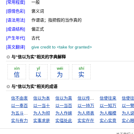
[常用程度]
一般
[感情色彩]
褒义词
[语法用法]
作谓语；指把假的当作真的
[成语结构]
偏正式
[产生年代]
古代
[英文翻译]
give credit to <take for granted>
与“信以为实”相关的字典解释
xìn
yĭ
wéi
shí
信
以
为
实
与“信以为实”相关的成语
信不由衷
信以为本
信以为真
信以传信，疑以传疑
信使往来
信使
以一奉百
以一当十
以一当百
以一持万
以一知万
以一
为五斗米折腰
为人为彻
为人作嫁
为人师表
为人楷模
为人
实与有力
实事求是
实偪处此
实实在在
实心实意
实心