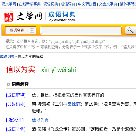
汉文学网
|
在线新华字典
|
汉语词典
|
成语词典
|
中文转拼音
|
文言文字典
|
繁体字转
成语名称
提示：
支持拼音查询，例：“yi yan jiu ding”;“yi1 yan2 jiu3 ding3”。
在关键字中加“?”或“*”可模糊查询，分别表示一个或多个汉字占位，例：“?言九鼎” ;“?言
成语词典
>
信以为实的解释
信以为实
xìn yǐ wéi shí
词典解释
[成语解释]
信：相信。指把虚无的当作真实存在的
[典故出处]
明·凌濛初《二刻
拍案惊奇
》第15卷：“况且窝盗为事
缠帐。”
[ 近义词 ]
信以为真
[成语举例]
清·吴璿《飞龙全传》第26回：“定睛细看，乃是个泥塑