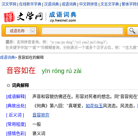
汉文学网
|
在线新华字典
|
汉语词典
|
成语词典
|
中文转拼音
|
文言文字典
|
繁体字转
成语名称
提示：
支持拼音查询，例：“yi yan jiu ding”;“yi1 yan2 jiu3 ding3”。
在关键字中加“?”或“*”可模糊查询，分别表示一个或多个汉字占位，例：“?言九鼎” ;“?言
成语词典
>
音容如在的解释
音容如在
yīn róng rú zài
词典解释
[成语解释]
声音和容貌仿佛还在。形容对死者的想念。同“音容宛在
[典故出处]
《何典》第八回：“真堪爱，
如花似玉
风流态。风流态，
[ 近义词 ]
音容宛在
[常用程度]
一般
[感情色彩]
褒义词