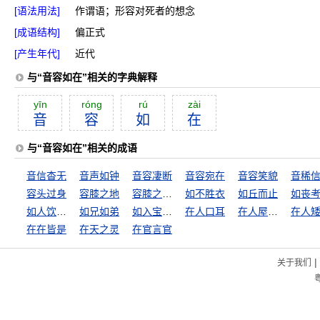
[语法用法]
作谓语；形容对死者的想念
[成语结构]
偏正式
[产生年代]
近代
与“音容如在”相关的字典解释
yīn
róng
rú
zài
音
容
如
在
与“音容如在”相关的成语
音信杳无
音声如钟
音容凄断
音容宛在
音容笑貌
音稀
容头过身
容膝之地
容膝之安，一肉之味
如不胜衣
如丘而止
如丧
如人饮水，冷暖自知
如兄如弟
如入宝山空手回
在人口耳
在人屋檐下，不得不低头
在在皆是
在天之灵
在官言官
|
关于我们
粤