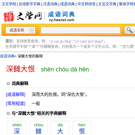
汉文学网
|
在线新华字典
|
汉语词典
|
成语词典
|
中文转拼音
|
文言文字典
|
繁体字转
成语名称
提示：
支持拼音查询，例：“yi yan jiu ding”;“yi1 yan2 jiu3 ding3”。
在关键字中加“?”或“*”可模糊查询，分别表示一个或多个汉字占位，例：“?言九鼎” ;“?言
成语词典
>
深雠大恨的解释
深雠大恨
shēn chóu dà hèn
词典解释
[成语解释]
深而大的仇恨。同“深仇大恨”。
[常用程度]
一般
与“深雠大恨”相关的字典解释
shēn
chóu
dà
hèn
深
雠
大
恨