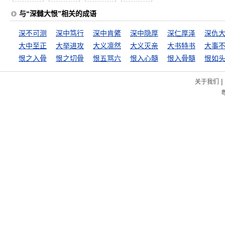
与“深雠大恨”相关的成语
深不可测
深中笃行
深中肯綮
深中隐厚
深仁厚泽
深仇
大中至正
大举进攻
大义凛然
大义灭亲
大书特书
恨之入骨
恨之切骨
恨五骂六
恨入心髓
恨入骨髓
恨如
|
关于我们
粤