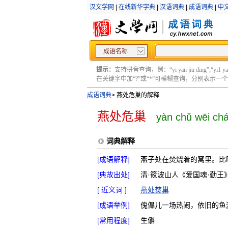
汉文学网
|
在线新华字典
|
汉语词典
|
成语词典
|
中
成语名称
提示：
支持拼音查询，例：“yi yan jiu ding”;“yi1 yan2
在关键字中加“?”或“*”可模糊查询，分别表示一个或多
成语词典
>
燕处危巢的解释
燕处危巢
yàn chǔ wēi ch
词典解释
[成语解释]
燕子处在焚烧着的窝里。比
[典故出处]
清·筱波山人《爱国魂·勤王
[ 近义词 ]
燕处焚巢
[成语举例]
傀儡儿一场热闹，依旧的鱼
[常用程度]
生僻