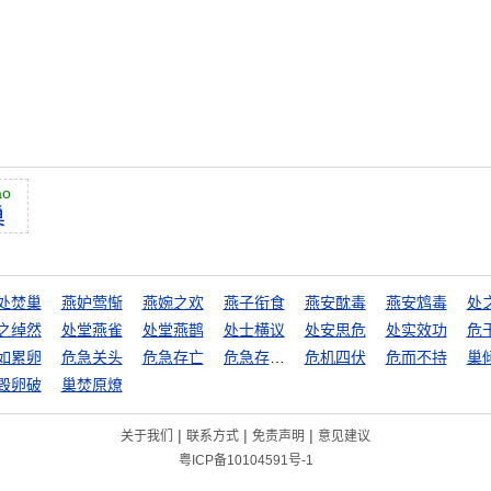
áo
巢
处焚巢
燕妒莺惭
燕婉之欢
燕子衔食
燕安酖毒
燕安鸩毒
处
之绰然
处堂燕雀
处堂燕鹊
处士横议
处安思危
处实效功
危
如累卵
危急关头
危急存亡
危急存亡之秋
危机四伏
危而不持
巢
毁卵破
巢焚原燎
|
|
|
关于我们
联系方式
免责声明
意见建议
粤ICP备10104591号-1