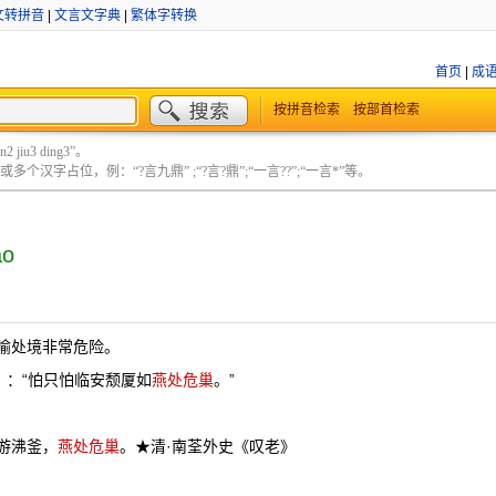
文转拼音
|
文言文字典
|
繁体字转换
首页
|
成
按拼音检索
按部首检索
 jiu3 ding3”。
个汉字占位，例：“?言九鼎” ;“?言?鼎”;“一言??”;“一言*”等。
áo
喻处境非常危险。
》：“怕只怕临安颓厦如
燕处危巢
。”
游沸釜，
燕处危巢
。★清·南荃外史《叹老》