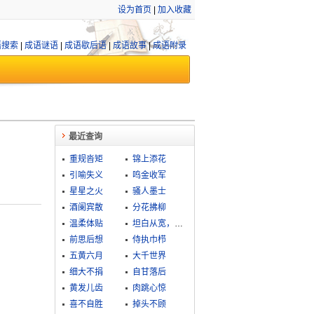
设为首页
|
加入收藏
语搜索
|
成语谜语
|
成语歇后语
|
成语故事
|
成语附录
最近查询
重规沓矩
锦上添花
引喻失义
鸣金收军
星星之火
骚人墨士
酒阑宾散
分花拂柳
温柔体贴
坦白从宽，抗拒从严
前思后想
侍执巾栉
五黄六月
大千世界
细大不捐
自甘落后
黄发儿齿
肉跳心惊
喜不自胜
掉头不顾