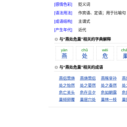
[感情色彩]
贬义词
[语法用法]
作宾语、定语；用于比喻句
[成语结构]
主谓式
[产生年代]
近代
与“燕处危巢”相关的字典解释
yàn
chŭ
wēi
ch
燕
处
危
与“燕处危巢”相关的成语
燕侣莺俦
燕俦莺侣
燕啄皇孙
燕
处之怡然
处之晏然
处之泰然
处
危亡关头
危在旦夕
危如朝露
危
巢倾卵覆
巢居穴处
巢林一枝
巢