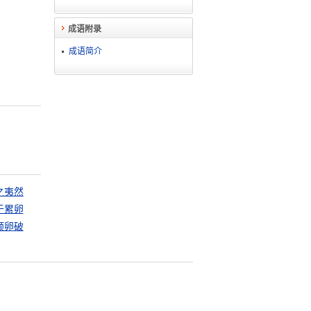
成语附录
成语简介
之夷然
于累卵
倾卵破