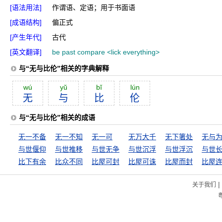
[语法用法]
作谓语、定语；用于书面语
[成语结构]
偏正式
[产生年代]
古代
[英文翻译]
be past compare <lick everything>
与“无与比伦”相关的字典解释
wú
yŭ
bĭ
lún
无
与
比
伦
与“无与比伦”相关的成语
无一不备
无一不知
无一可
无万大千
无下箸处
无与
与世偃仰
与世推移
与世无争
与世沉浮
与世浮沉
与世
比下有余
比众不同
比屋可封
比屋可诛
比屋而封
比屋
|
关于我们
粤