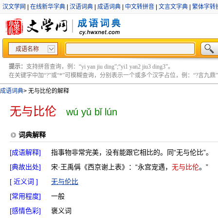
汉文学网
|
在线新华字典
|
汉语词典
|
成语词典
|
中文转拼音
|
文言文字典
|
繁体字转
成语名称
提示：
支持拼音查询，例：“yi yan jiu ding”;“yi1 yan2 jiu3 ding3”。
在关键字中加“?”或“*”可模糊查询，分别表示一个或多个汉字占位，例：“?言九鼎” ;“?言
成语词典
>
无与比伦的解释
无与比伦
wú yǔ bǐ lún
词典解释
[成语解释]
指事物非常完美，没有能跟它相比的。同“无与伦比”。
[典故出处]
宋·王禹偁《西京谢上表》：“永宫宠遇，
无与比伦
。”
[ 近义词 ]
无与伦比
[常用程度]
一般
[感情色彩]
褒义词