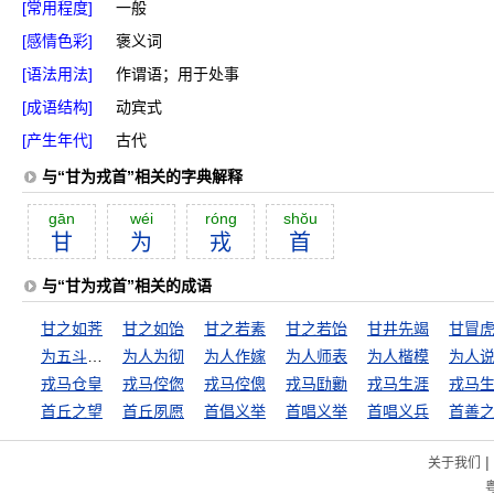
[常用程度]
一般
[感情色彩]
褒义词
[语法用法]
作谓语；用于处事
[成语结构]
动宾式
[产生年代]
古代
与“甘为戎首”相关的字典解释
gān
wéi
róng
shŏu
甘
为
戎
首
与“甘为戎首”相关的成语
甘之如荠
甘之如饴
甘之若素
甘之若饴
甘井先竭
甘冒
为五斗米折腰
为人为彻
为人作嫁
为人师表
为人楷模
为人
戎马仓皇
戎马倥偬
戎马倥傯
戎马劻勷
戎马生涯
戎马
首丘之望
首丘夙愿
首倡义举
首唱义举
首唱义兵
首善
|
关于我们
粤