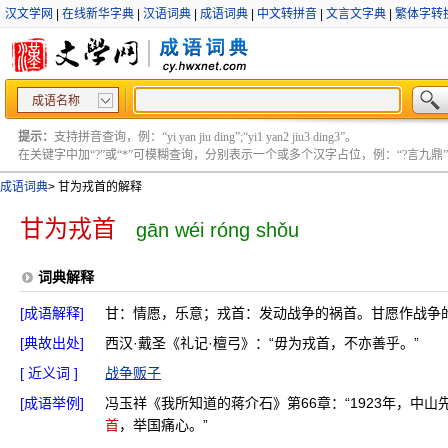
汉文学网
|
在线新华字典
|
汉语词典
|
成语词典
|
中文转拼音
|
文言文字典
|
繁体字转
成语名称
提示：
支持拼音查询，例：“yi yan jiu ding”;“yi1 yan2 jiu3 ding3”。
在关键字中加“?”或“*”可模糊查询，分别表示一个或多个汉字占位，例：“?言九鼎” ;“?言
成语词典
>
甘为戎首的解释
甘为戎首
gān wéi róng shǒu
词典解释
[成语解释]
甘：情愿，乐意；戎首：发动战争的祸首。甘愿作战争
[典故出处]
西汉·戴圣《礼记·檀弓》：“毋为戎首，不亦善乎。”
[ 近义词 ]
战争贩子
[成语举例]
冯玉祥《我所知道的蒋介石》第66章：“1923年，中
首
，举国痛心。”