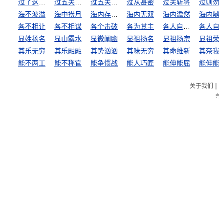
过了这个村，没这个店
过五关斩六将
过五关，斩六将
过从甚密
过关斩将
海不波溢
海中捞月
海内存知己，天涯若比邻
海内无双
海内澹然
海内
各不相让
各不相谋
各个击破
各为其主
各人自扫门前雪
显姓扬名
显山露水
显微阐幽
显祖扬名
显祖扬宗
显祖
其乐无穷
其乐融融
其势汹汹
其味无穷
其命维新
其奈
能不两工
能不称官
能争惯战
能人巧匠
能伸能屈
能伸
|
关于我们
粤