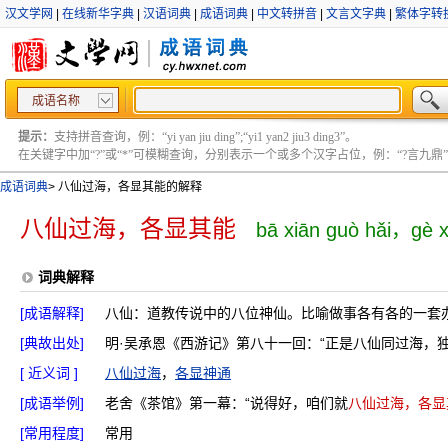
汉文学网
|
在线新华字典
|
汉语词典
|
成语词典
|
中文转拼音
|
文言文字典
|
繁体字转
成语名称
提示：
支持拼音查询，例：“yi yan jiu ding”;“yi1 yan2 jiu3 ding3”。
在关键字中加“?”或“*”可模糊查询，分别表示一个或多个汉字占位，例：“?言九鼎” ;“?言
成语词典
>
八仙过海，各显其能的解释
八仙过海，各显其能
bā xiān guò hǎi，gè x
词典解释
[成语解释]
八仙：道教传说中的八位神仙。比喻做事各有各的一套
[典故出处]
明·吴承恩《西游记》第八十一回：“正是八仙同过海，独
[ 近义词 ]
八仙过海
，
各显神通
[成语举例]
老舍《茶馆》第一幕：“说得好，咱们就
八仙过海，各显
[常用程度]
常用