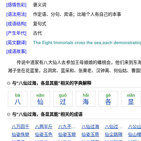
[感情色彩]
褒义词
[语法用法]
作定语、分句、宾语；比喻个人有自己的本事
[成语结构]
复句式
[产生年代]
古代
[英文翻译]
The Eight Immortals cross the sea,each demonstrating t
[成语故事]
传说中道家有八大仙人去参加王母娘娘的蟠桃会，他们来到东
湘子坐在花蓝里，吕洞宾、蓝采和、张果老、汉钟离、何仙姑、曹国
与“八仙过海，各显其能”相关的字典解释
bā
xiān
guò
hăi
gè
xiăn
八
仙
过
海
各
显
与“八仙过海，各显其能”相关的成语
八万四千
八两半斤
八九不离十
八仙过海
八仙过海，各显神通
仙姿佚貌
仙姿玉色
仙姿玉貌
仙姿玉质
仙尘路隔
仙山