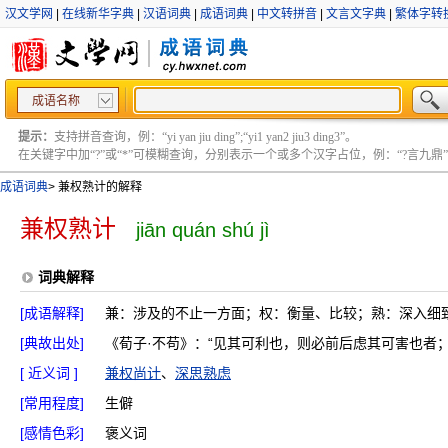
汉文学网
|
在线新华字典
|
汉语词典
|
成语词典
|
中文转拼音
|
文言文字典
|
繁体字转
成语名称
提示：
支持拼音查询，例：“yi yan jiu ding”;“yi1 yan2 jiu3 ding3”。
在关键字中加“?”或“*”可模糊查询，分别表示一个或多个汉字占位，例：“?言九鼎” ;“?言
成语词典
>
兼权熟计的解释
兼权熟计
jiān quán shú jì
词典解释
[成语解释]
兼：涉及的不止一方面；权：衡量、比较；熟：深入细
[典故出处]
《荀子·不苟》：“见其可利也，则必前后虑其可害也者
[ 近义词 ]
兼权尚计
、
深思熟虑
[常用程度]
生僻
[感情色彩]
褒义词