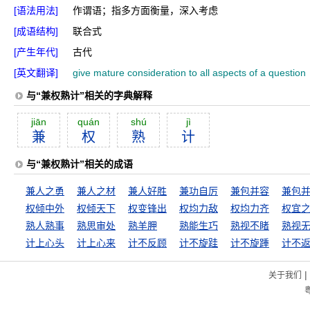
[语法用法]
作谓语；指多方面衡量，深入考虑
[成语结构]
联合式
[产生年代]
古代
[英文翻译]
give mature consideration to all aspects of a question
与“兼权熟计”相关的字典解释
jiān
quán
shú
jì
兼
权
熟
计
与“兼权熟计”相关的成语
兼人之勇
兼人之材
兼人好胜
兼功自厉
兼包并容
兼包
权倾中外
权倾天下
权变锋出
权均力敌
权均力齐
权宜
熟人熟事
熟思审处
熟羊胛
熟能生巧
熟视不睹
熟视
计上心头
计上心来
计不反顾
计不旋跬
计不旋踵
计不
|
关于我们
粤