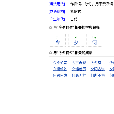
[语法用法]
作宾语、分句；用于赞叹语
[成语结构]
紧缩式
[产生年代]
古代
与“今夕何夕”相关的字典解释
jīn
xī
hé
今
夕
何
与“今夕何夕”相关的成语
今不如昔
今古奇观
今夕有酒今夕醉
今
夕惕朝乾
夕惕若厉
夕阳古道
夕
何思何虑
何患无辞
何所不为
何