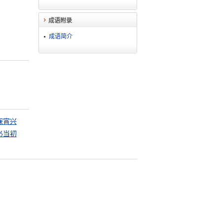
成语附录
成语简介
寐宵兴
必当初