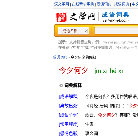
汉文学网
|
在线新华字典
|
汉语词典
|
成语词典
|
中
成语名称
提示：
支持拼音查询，例：“yi yan jiu ding”;“yi1 yan2
在关键字中加“?”或“*”可模糊查询，分别表示一个或多
成语词典
>
今夕何夕的解释
今夕何夕
jīn xī hé xī
词典解释
[成语解释]
今夜是何夜？多用作赞叹语
[典故出处]
《诗经·唐风·绸缪》：“
今夕
[成语举例]
歌云：
今夕何夕
？存耶？没
[常用程度]
生僻
[感情色彩]
褒义词