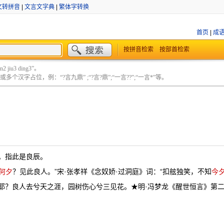
文转拼音
|
文言文字典
|
繁体字转换
首页
|
成
按拼音检索
按部首检索
 jiu3 ding3”。
个汉字占位，例：“?言九鼎” ;“?言?鼎”;“一言??”;“一言*”等。
。指此是良辰。
何夕
？见此良人。”宋·张孝祥《念奴娇·过洞庭》词：“扣舷独笑，不知
今
耶？良人去兮天之涯，园树伤心兮三见花。★明·冯梦龙《醒世恒言》第