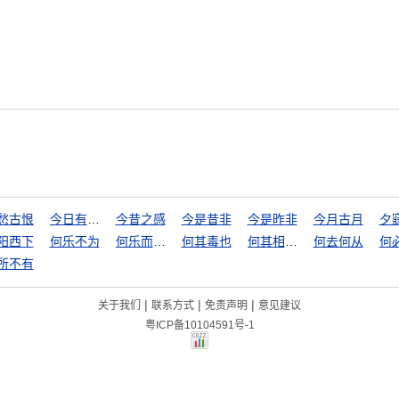
愁古恨
今日有酒今日醉
今昔之感
今是昔非
今是昨非
今月古月
夕
阳西下
何乐不为
何乐而不为
何其毒也
何其相似乃尔
何去何从
何
所不有
|
|
|
关于我们
联系方式
免责声明
意见建议
粤ICP备10104591号-1