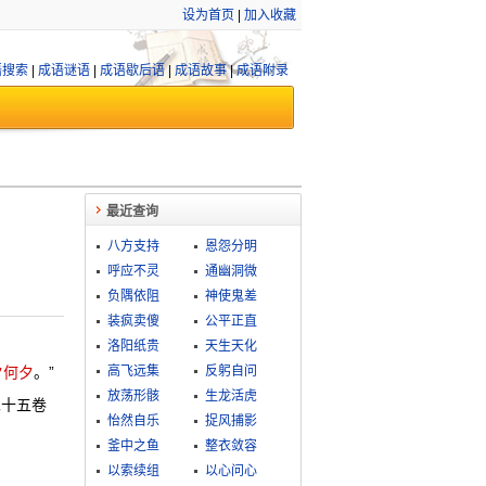
设为首页
|
加入收藏
语搜索
|
成语谜语
|
成语歇后语
|
成语故事
|
成语附录
最近查询
八方支持
恩怨分明
呼应不灵
通幽洞微
负隅依阻
神使鬼差
装疯卖傻
公平正直
洛阳纸贵
天生天化
夕何夕
。”
高飞远集
反躬自问
放荡形骸
生龙活虎
二十五卷
怡然自乐
捉风捕影
釜中之鱼
整衣敛容
以索续组
以心问心