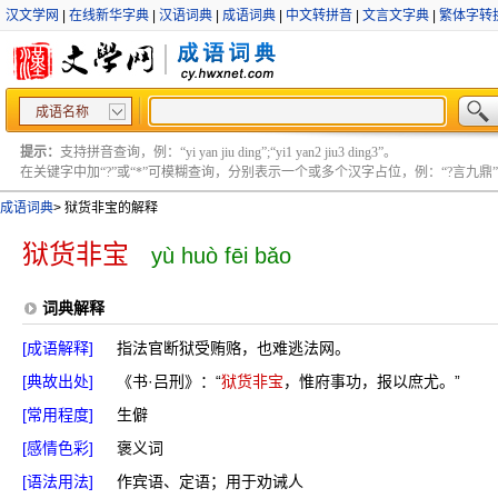
汉文学网
|
在线新华字典
|
汉语词典
|
成语词典
|
中文转拼音
|
文言文字典
|
繁体字转
成语名称
提示：
支持拼音查询，例：“yi yan jiu ding”;“yi1 yan2 jiu3 ding3”。
在关键字中加“?”或“*”可模糊查询，分别表示一个或多个汉字占位，例：“?言九鼎” ;“?言
成语词典
>
狱货非宝的解释
狱货非宝
yù huò fēi bǎo
词典解释
[成语解释]
指法官断狱受贿赂，也难逃法网。
[典故出处]
《书·吕刑》：“
狱货非宝
，惟府事功，报以庶尤。”
[常用程度]
生僻
[感情色彩]
褒义词
[语法用法]
作宾语、定语；用于劝诫人