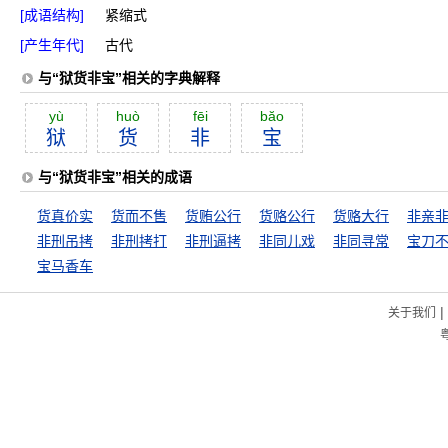
[成语结构]
紧缩式
[产生年代]
古代
与“狱货非宝”相关的字典解释
yù
huò
fēi
băo
狱
货
非
宝
与“狱货非宝”相关的成语
货真价实
货而不售
货贿公行
货赂公行
货赂大行
非亲
非刑吊拷
非刑拷打
非刑逼拷
非同儿戏
非同寻常
宝刀
宝马香车
|
关于我们
粤