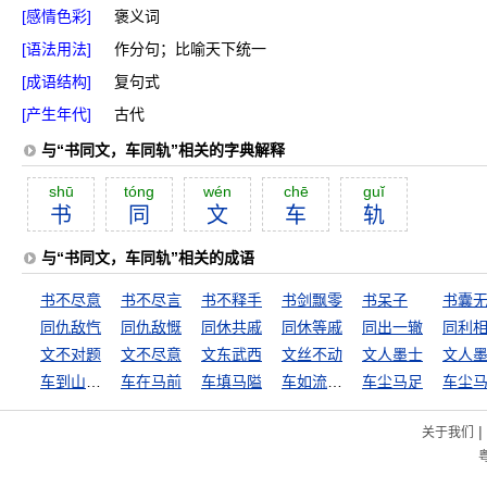
[感情色彩]
褒义词
[语法用法]
作分句；比喻天下统一
[成语结构]
复句式
[产生年代]
古代
与“书同文，车同轨”相关的字典解释
shū
tóng
wén
chē
guĭ
书
同
文
车
轨
与“书同文，车同轨”相关的成语
书不尽意
书不尽言
书不释手
书剑飘零
书呆子
书囊
同仇敌忾
同仇敌慨
同休共戚
同休等戚
同出一辙
同利
文不对题
文不尽意
文东武西
文丝不动
文人墨士
文人
车到山前必有路
车在马前
车填马隘
车如流水马如龙
车尘马足
车尘
|
关于我们
粤