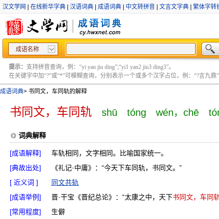
汉文学网
|
在线新华字典
|
汉语词典
|
成语词典
|
中文转拼音
|
文言文字典
|
繁体字转
成语名称
提示：
支持拼音查询，例：“yi yan jiu ding”;“yi1 yan2 jiu3 ding3”。
在关键字中加“?”或“*”可模糊查询，分别表示一个或多个汉字占位，例：“?言九鼎” ;“?言
成语词典
>
书同文，车同轨的解释
书同文，车同轨
shū tóng wén，chē tó
词典解释
[成语解释]
车轨相同，文字相同。比喻国家统一。
[典故出处]
《礼记·中庸》：“今天下车同轨，书同文。”
[ 近义词 ]
同文共轨
[成语举例]
晋·干宝《晋纪总论》：“太康之中，天下
书同文，车同
[常用程度]
生僻