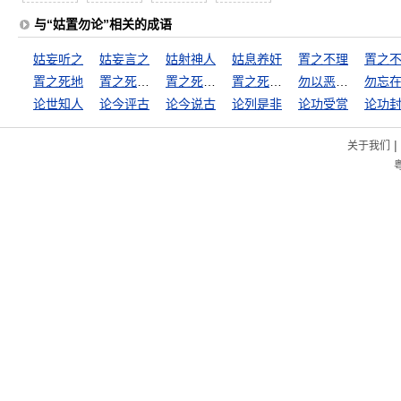
与“姑置勿论”相关的成语
姑妄听之
姑妄言之
姑射神人
姑息养奸
置之不理
置之
置之死地
置之死地而后已
置之死地而后快
置之死地而后生
勿以恶小而为之，勿以善小而不为
勿忘
论世知人
论今评古
论今说古
论列是非
论功受赏
论功
|
关于我们
粤