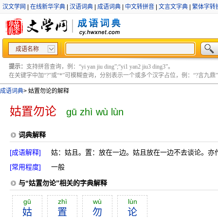
汉文学网
|
在线新华字典
|
汉语词典
|
成语词典
|
中文转拼音
|
文言文字典
|
繁体字转
成语名称
提示：
支持拼音查询，例：“yi yan jiu ding”;“yi1 yan2 jiu3 ding3”。
在关键字中加“?”或“*”可模糊查询，分别表示一个或多个汉字占位，例：“?言九鼎” ;“?言
成语词典
>
姑置勿论的解释
姑置勿论
gū zhì wù lùn
词典解释
[成语解释]
姑：姑且。置：放在一边。姑且放在一边不去谈论。亦作“
[常用程度]
一般
与“姑置勿论”相关的字典解释
gū
zhì
wù
lùn
姑
置
勿
论