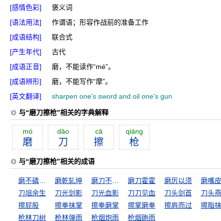
[感情色彩]
褒义词
[语法用法]
作谓语；形容作战前的准备工作
[成语结构]
联合式
[产生年代]
古代
[成语正音]
磨，不能读作“mé”。
[成语辨形]
磨，不能写作“摩”。
[英文翻译]
sharpen one's sword and oil one's gun
与“磨刀擦枪”相关的字典解释
mó
dāo
cā
qiāng
磨
刀
擦
枪
与“磨刀擦枪”相关的成语
磨不磷，涅不缁
磨乾轧坤
磨刀不误砍柴工
磨刀霍霍
磨厉以须
磨嘴
刀俎余生
刀光剑影
刀光血影
刀刀见血
刀头剑首
刀头
擦屁股
擦拳抹掌
擦拳磨掌
擦掌磨拳
擦肩而过
擦脂
枪林刀树
枪林弹雨
枪烟炮雨
枪烟砲雨