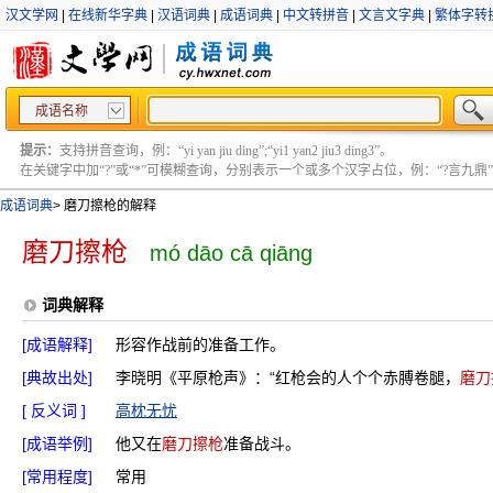
汉文学网
|
在线新华字典
|
汉语词典
|
成语词典
|
中文转拼音
|
文言文字典
|
繁体字转
成语名称
提示：
支持拼音查询，例：“yi yan jiu ding”;“yi1 yan2 jiu3 ding3”。
在关键字中加“?”或“*”可模糊查询，分别表示一个或多个汉字占位，例：“?言九鼎” ;“?言
成语词典
>
磨刀擦枪的解释
磨刀擦枪
mó dāo cā qiāng
词典解释
[成语解释]
形容作战前的准备工作。
[典故出处]
李晓明《平原枪声》：“红枪会的人个个赤膊卷腿，
磨刀
[ 反义词 ]
高枕无忧
[成语举例]
他又在
磨刀擦枪
准备战斗。
[常用程度]
常用