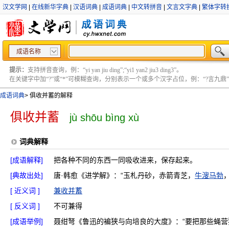
汉文学网
|
在线新华字典
|
汉语词典
|
成语词典
|
中文转拼音
|
文言文字典
|
繁体字转
成语名称
提示：
支持拼音查询，例：“yi yan jiu ding”;“yi1 yan2 jiu3 ding3”。
在关键字中加“?”或“*”可模糊查询，分别表示一个或多个汉字占位，例：“?言九鼎” ;“?言
成语词典
>
俱收并蓄的解释
俱收并蓄
jù shōu bìng xù
词典解释
[成语解释]
把各种不同的东西一同吸收进来，保存起来。
[典故出处]
唐·韩愈《进学解》：“玉札丹砂，赤箭青芝，
牛溲马勃
[ 近义词 ]
兼收并蓄
[ 反义词 ]
不可兼得
[成语举例]
聂绀弩《鲁迅的褊狭与向培良的大度》：“要把那些蝇