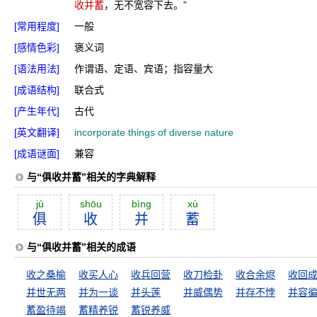
收并蓄
，无不宽容下去。”
[常用程度]
一般
[感情色彩]
褒义词
[语法用法]
作谓语、定语、宾语；指容量大
[成语结构]
联合式
[产生年代]
古代
[英文翻译]
incorporate things of diverse nature
[成语谜面]
兼容
与“俱收并蓄”相关的字典解释
jù
shōu
bìng
xù
俱
收
并
蓄
与“俱收并蓄”相关的成语
收之桑榆
收买人心
收兵回营
收刀检卦
收合余烬
收回
并世无两
并为一谈
并头莲
并威偶势
并存不悖
并容
蓄盈待竭
蓄精养锐
蓄锐养威